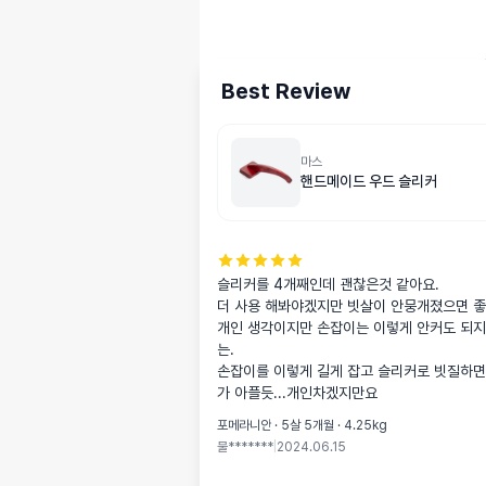
Best Review
마스
핸드메이드 우드 슬리커
슬리커를 4개째인데 괜찮은것 같아요.

더 사용 해봐야겠지만 빗살이 안뭉개졌으면 좋
개인 생각이지만 손잡이는 이렇게 안커도 되지 않
는.

손잡이를 이렇게 길게 잡고 슬리커로 빗질하면
가 아플듯...개인차겠지만요
포메라니안 · 5살 5개월 · 4.25kg
물*******
|
2024.06.15