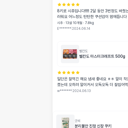
8키로 시츄입니다!!!!! 2달 동안 3번정도 바
러워요 어느정도 탄탄한 쿠션감이 맘에듭니다
시추 · 13살 10개월 · 7.8kg
E*******
|
2024.06.14
벨칸도
벨칸도 마스터크래프트 500g
일단은 잘먹긴 해요 냄새 좋네요 ㅎㅎ 알이 작은건 후루룩 삼
켰는데 오히려 알이커서 오독오독 더 잘씹어
w*******
|
2024.06.13
굿씨
분리불안 진정 신장 쿠키