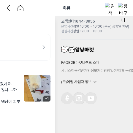
리뷰
고객센터
1644-3955
운영시간
평일 10:00 - 16:00 (주말, 공휴일 휴무)
점심시간
평일 12:00 - 13:00
FAQ
B2B마켓
브랜드 소개
서비스이용약관
개인정보처리방침
입점/제휴 문의
(주)에필 사업자 정보
겠네요.

나....하
+
1
 댕냥이 피부