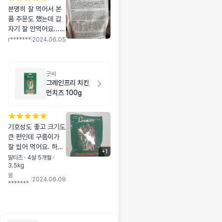
분명히 잘 먹어서 본
품 주문도 했는데 갑
자기 잘 안먹어요...
잊을 때쯤 다시 주면
r*******
|
2024.06.05
잘 먹을거에요...ㅠㅠ
굿씨
그레인프리 치킨
먼치즈 100g
기호성도 좋고 크기도
큰 편인데 구름이가
잘 씹어 먹어요. 하지
+
1
만 기호성자체가 구름
말티즈 · 4살 5개월 ·
3.5kg
이가 카르나를 넘 좋
몽
아하기 때문에 카르나
|
2024.06.09
*******
먼저 급여해보고 중간
에 굿씨도 혼합급여해
볼 생각입니다