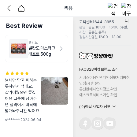
리뷰
고객센터
1644-3955
Best Review
운영
평일 10:00 - 16:00 (주말,
시간
공휴일 휴무)
점심시간
평일 12:00 - 13:00
벨칸도
벨칸도 마스터크
래프트 500g
FAQ
B2B마켓
브랜드 소개
서비스이용약관
개인정보처리방침
냄새만 맏고 피하는
입점/제휴 문의
듯하면서 먹네요. 
통신판매사업자정보 확인
잘먹어줬으면 좋겠
에스크로서비스가입 확인
어요 그릇에 담아주
면 잘먹어서 바닥에 
(주)에필 사업자 정보
몇개놔주니간 먹어요
s*******
|
2024.06.04