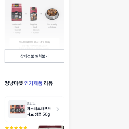
상세정보 펼쳐보기
멍냥마켓
인기제품
리뷰
벨칸도
마스터크래프트
사료 샘플 50g