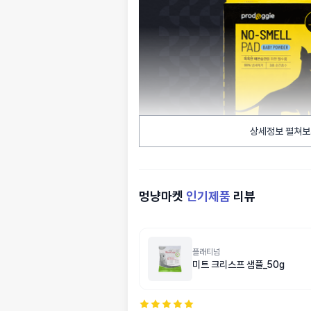
상세정보 펼쳐보
멍냥마켓
인기제품
리뷰
플래티넘
미트 크리스프 샘플_50g