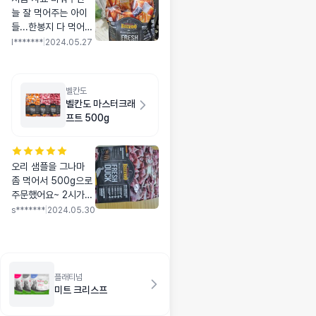
늘 잘 먹어주는 아이
들...한봉지 다 먹어갈
쯤 되면 실증내는데...
l*******
|
2024.05.27
이건어떨지... 다른 연
어 사료에비해 비릿
한?냄새는 좀 나는 편
벨칸도
이긴 해요
벨칸도 마스터크래
프트 500g
오리 샘플을 그나마
좀 먹어서 500g으로
주문했어요~ 2시가
마감인데 2시 조금 넘
s*******
|
2024.05.30
었는데도 보내주셔서
너무너무 감사했어요
~!! 감동~♡ 다행히 아
주 잘 먹진 않아도 조
플래티넘
금씩 먹고 있어요~ 요
미트 크리스프
즘 사료를 거의 안먹
고 공복토도 자주 해