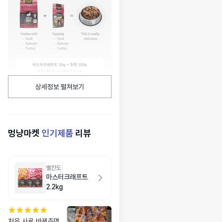
상세정보 펼쳐보기
멍냥마켓
인기제품
리뷰
벨칸도
마스터크래프트
2.2kg
처음 사료 바꿔주면