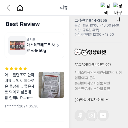
리뷰
고객센터
1644-3955
Best Review
운영
평일 10:00 - 16:00 (주말,
시간
공휴일 휴무)
점심시간
평일 12:00 - 13:00
벨칸도
마스터크래프트 사
료 샘플 50g
FAQ
B2B마켓
브랜드 소개
서비스이용약관
개인정보처리방침
아... 칠면조도 안먹
입점/제휴 문의
네요... 입맛 까다로
통신판매사업자정보 확인
운 울강쥐... 좋은사
에스크로서비스가입 확인
료 먹이고 싶은데 
참 안되네요...ㅠㅠ
(주)에필 사업자 정보
s*******
|
2024.05.30