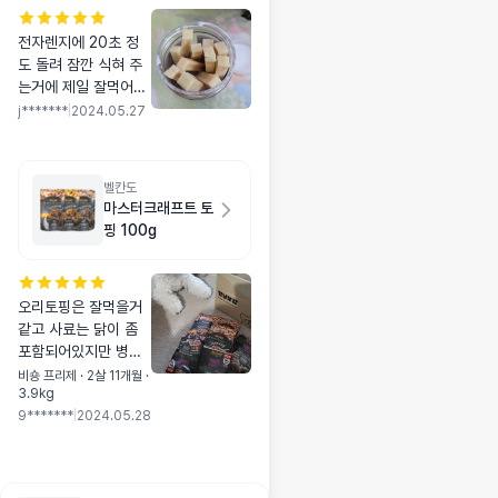
전자렌지에 20초 정
도 돌려 잠깐 식혀 주
는거에 제일 잘먹어요
~ 예전엔 내려 놓자마
j*******
|
2024.05.27
자 달려 들었는데 그냥
주니까 예전만큼 적극
적으로 뜯지 않네요 ㅠ
벨칸도
ㅠ 내강아지 껌 취향이
마스터크래프트 토
바뀌었네요 ㅋㅋ
핑 100g
오리토핑은 잘먹을거
같고 사료는 닭이 좀
포함되어있지만 병원
에서 처방해주는 사료
비숑 프리제 · 2살 11개월 ·
3.9kg
보다 잘먹어요 3봉 샘
9*******
|
2024.05.28
플 먹여보고 가려움증
세없으면 바꿔볼 마음
있어요