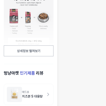
상세정보 펼쳐보기
멍냥마켓
인기제품
리뷰
애드츄
치즈본 S 대용량