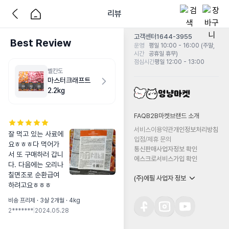
리뷰
고객센터
1644-3955
Best Review
운영
평일 10:00 - 16:00 (주말,
시간
공휴일 휴무)
점심시간
평일 12:00 - 13:00
벨칸도
마스터크래프트
2.2kg
FAQ
B2B마켓
브랜드 소개
서비스이용약관
개인정보처리방침
잘 먹고 있는 사료에
입점/제휴 문의
요ㅎㅎㅎ다 먹어가
통신판매사업자정보 확인
서 또 구매하러 갑니
에스크로서비스가입 확인
다. 다음에는 오리나 
칠면조로 순환급여 
(주)에필 사업자 정보
하려고요ㅎㅎㅎ
비숑 프리제 · 3살 2개월 · 4kg
2*******
|
2024.05.28