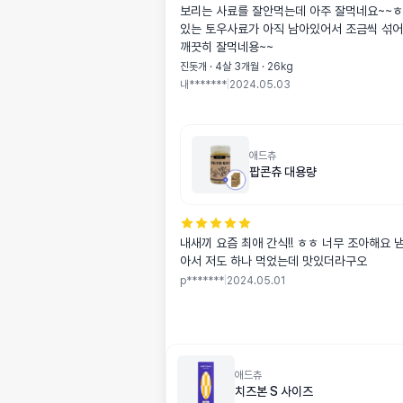
보리는 사료를 잘안먹는데 아주 잘먹네요~~
있는 토우사료가 아직 남아있어서 조금씩 섞
깨끗히 잘먹네용~~
진돗개 · 4살 3개월 · 26kg
내*******
|
2024.05.03
애드츄
팝콘츄 대용량
내새끼 요즘 최애 간식!! ㅎㅎ 너무 조아해요 
아서 저도 하나 먹었는데 맛있더라구오
p*******
|
2024.05.01
애드츄
치즈본 S 사이즈