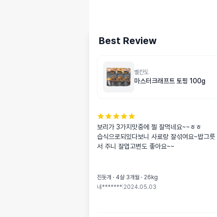
Best Review
벨칸도
마스터크래프트 토핑 100g
보리가 3가지맛중에 젤 잘먹네요~~ㅎㅎ

습식으로되있다보니 사료랑 잘섞여요~밥그릇
서 주니 잘멉고변도 좋아요~~
진돗개 · 4살 3개월 · 26kg
내*******
|
2024.05.03