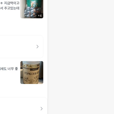
ㅎㅎ 지금먹이고
어서 주고있는데
+
4
냄새도 너무 좋