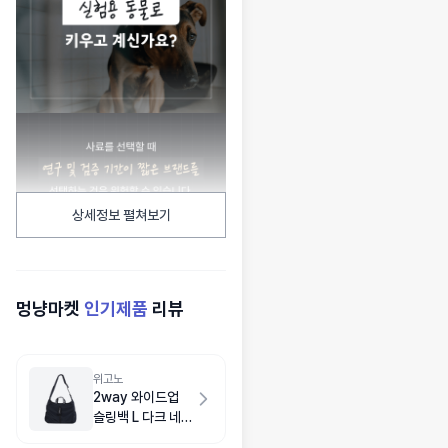
상세정보 펼쳐보기
멍냥마켓
인기제품
리뷰
위고노
2way 와이드업
슬링백 L 다크 네이
비