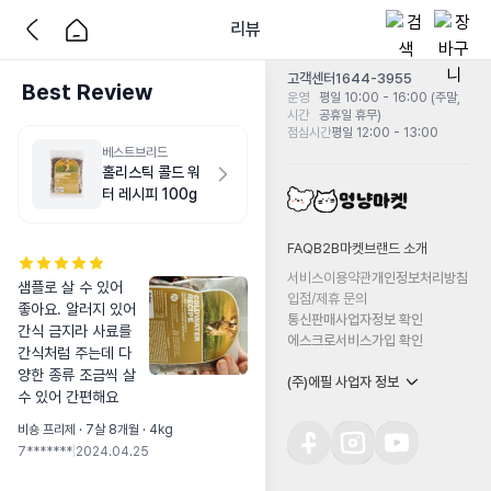
리뷰
고객센터
1644-3955
Best Review
운영
평일 10:00 - 16:00 (주말,
시간
공휴일 휴무)
점심시간
평일 12:00 - 13:00
베스트브리드
홀리스틱 콜드 워
터 레시피 100g
FAQ
B2B마켓
브랜드 소개
서비스이용약관
개인정보처리방침
샘플로 살 수 있어 
입점/제휴 문의
좋아요. 알러지 있어 
통신판매사업자정보 확인
간식 금지라 사료를 
에스크로서비스가입 확인
간식처럼 주는데 다
양한 종류 조금씩 살 
(주)에필 사업자 정보
수 있어 간편해요
비숑 프리제 · 7살 8개월 · 4kg
7*******
|
2024.04.25