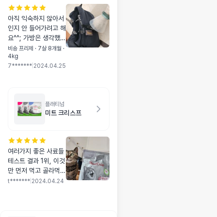
아직 익숙하지 않아서
인지 안 들어가려고 해
요^^; 가방은 생각했던
것보다 가벼워요. 옆으
비숑 프리제 · 7살 8개월 ·
4kg
로 메는 것보다 손으로
7*******
|
2024.04.25
드는 것이 지금은 편해
요.
플래티넘
미트 크리스프
여러가지 좋은 사료들
테스트 결과 1위, 이것
만 먼저 먹고 골라먹
음! 그래서 바로 구매
t*******
|
2024.04.24
한 뒤 잘 먹이고있어요
냄새도 고소하고 알갱
이가 커서 사료토 자주