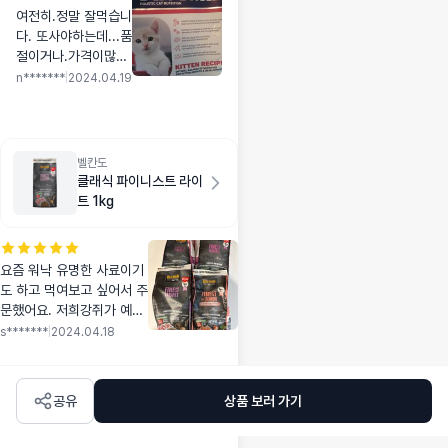
여전히.정말 잘먹습니
다. 또사야하는데...품
절이거나.가격이많이
높네요.. 제발품절좀
n*******
|
2024.04.19
안되었으면좋겠어요
ㅜㅜ 재입고날까지 애
매한디.우째기다릴지
고민이네요
벨칸도
클래식 파이니스트 라이
트 1kg
요즘 워낙 유명한 사료이기
도 하고 먹여보고 싶어서 주
문했어요. 저희강쥐가 예민
해서 아직 식사를 거부하고
s*******
|
2024.04.18
있지만 잘 먹을꺼라 기대해
봅니다.
공유
상품 보러 가기