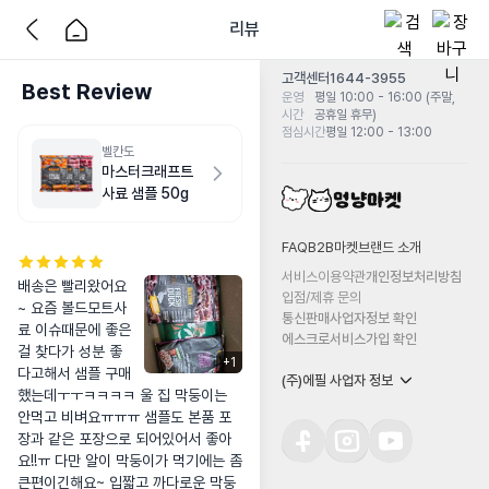
리뷰
고객센터
1644-3955
Best Review
운영
평일 10:00 - 16:00 (주말,
시간
공휴일 휴무)
점심시간
평일 12:00 - 13:00
벨칸도
마스터크래프트
사료 샘플 50g
FAQ
B2B마켓
브랜드 소개
서비스이용약관
개인정보처리방침
배송은 빨리왔어요
입점/제휴 문의
~ 요즘 볼드모트사
통신판매사업자정보 확인
료 이슈때문에 좋은
에스크로서비스가입 확인
걸 찾다가 성분 좋
+
1
다고해서 샘플 구매
(주)에필 사업자 정보
했는데ㅜㅜㅋㅋㅋㅋ 울 집 막둥이는 
안먹고 비벼요ㅠㅠㅠ 샘플도 본품 포
장과 같은 포장으로 되어있어서 좋아
요!!ㅠ 다만 알이 막둥이가 먹기에는 좀 
큰편이긴해요~ 입짧고 까다로운 막둥