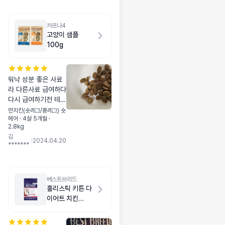
카르나4
고양이 샘플
100g
워낙 성분 좋은 사료
라 다른사료 급여하다
다시 급여하기전 테스
트해봅니다 첫날이라
먼치킨(숏레그/롱레그) 숏
헤어 · 4살 5개월 ·
급여중인 사료에 조금
2.8kg
섞어 주니 카르나 먼
김
저 골라 먹습니다
|
2024.04.20
*******
베스트브리드
홀리스틱 키튼 다
이어트 치킨
1.8kg