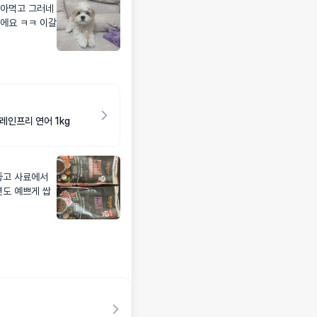
갉아먹고 그러네
에요 ㅋㅋ 이갈
레인프리 연어 1kg
좋고 사료에서
변도 예쁘게 쌉