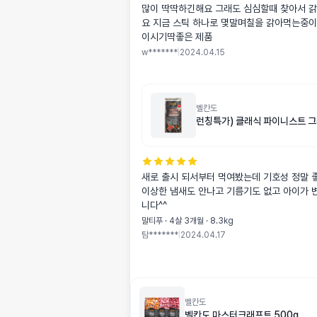
많이 딱딱하긴해요 그래도 심심할때 찾아서 
요 지금 스틱 하나로 몇말며칠을 갉아먹는중이
이시기딱좋은 제품
w*******
|
2024.04.15
벨칸도
런칭특가) 클래식 파이니스트 그
새로 출시 되서부터 먹여봤는데 기호성 정말 
이상한 냄새도 안나고 기름기도 없고 아이가 
니다^^
말티푸 · 4살 3개월 · 8.3kg
탐*******
|
2024.04.17
벨칸도
벨칸도 마스터크래프트 500g