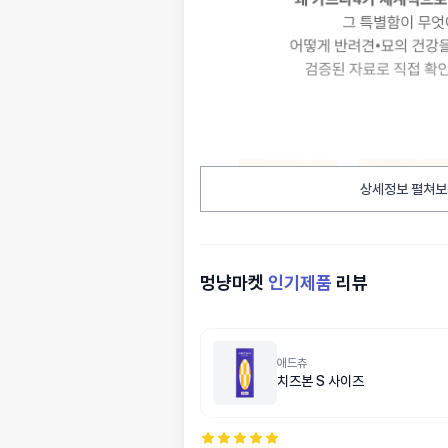
상세정보 펼쳐보
멍냥마켓
인기제품
리뷰
애드츄
치즈본 S 사이즈