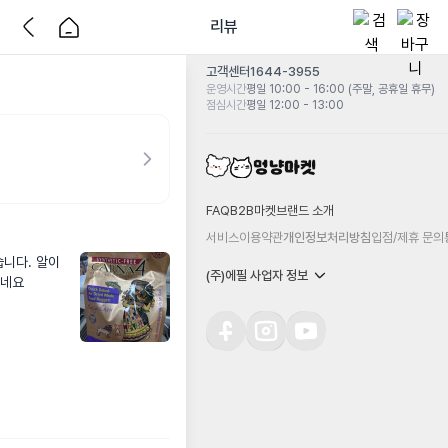
리뷰
고객센터
1644-3955
운영시간
평일 10:00 - 16:00 (주말, 공휴일 휴무)
점심시간
평일 12:00 - 13:00
FAQ
B2B마켓
브랜드 소개
서비스이용약관
개인정보처리방침
입점/제휴 문의
습니다. 알이
(주)에필 사업자 정보
좋네요