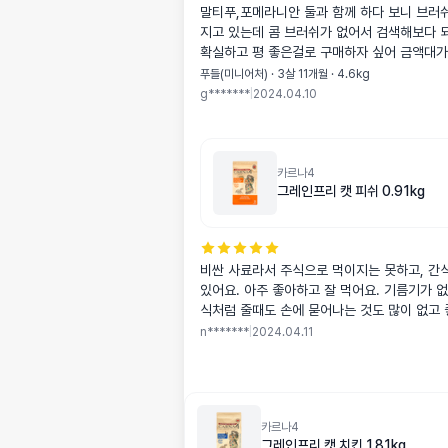
말티푸,포메라니안 둘과 함께 하다 보니 브러쉬 종류별로 가
지고 있는데 콤 브러쉬가 없어서 검색해보다 되도록 브랜드
확실하고 평 좋은걸로 구매하자 싶어 금액대가 조금 있어도
구매해봤는데 만족합니다! 빗이 가볍고 탄탄해서 텐션감이 좋
푸들(미니어처) · 3살 11개월 · 4.6kg
고 확실히 슬리커나 방울달린 슬리커 보다 꼼꼼하게 속털까지
g*******
|
2024.04.10
빗겨서 죽은털이 더 잘나오더라구요!
카르나4
그레인프리 캣 피쉬 0.91kg
비싼 사료라서 주식으로 먹이지는 못하고, 간
있어요. 아주 좋아하고 잘 먹어요. 기름기가 
식처럼 줄때도 손에 묻어나는 것도 많이 없고
n*******
|
2024.04.11
카르나4
그레인프리 캣 치킨 1.81kg