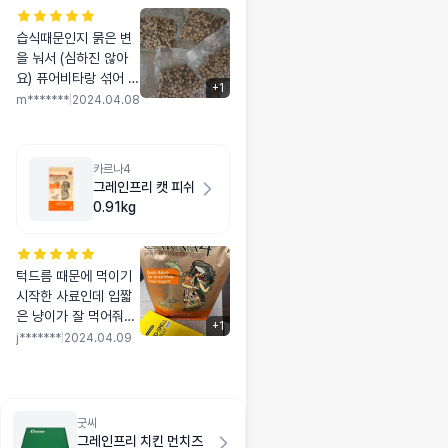
습식때문인지 묽은 변
을 눠서 (심하진 않아
요) 퓨어비타랑 섞어 먹
+
1
이는데 변상태도 좋고
m*******
|
2024.04.08
잘먹어요 :)
카르나4
그레인프리 캣 피쉬
0.91kg
턱드름 때문에 먹이기
시작한 사료인데 입짧
은 냥이가 잘 먹어줘서
+
1
꾸준히 주문 하게 되는
j*******
|
2024.04.09
것 같아요! 최근엔 다른
사료랑 섞여서 먹이기
시작했는데 카리나4를
더 좋아하는 것 같아요
굿씨
ㅋㅋ
그레인프리 치킨 먼치즈