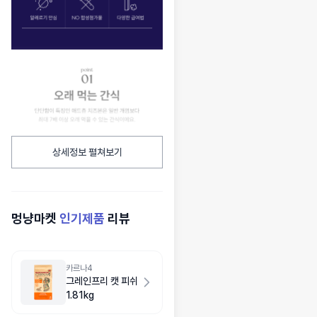
상세정보 펼쳐보기
멍냥마켓
인기제품
리뷰
카르나4
그레인프리 캣 피쉬
1.81kg