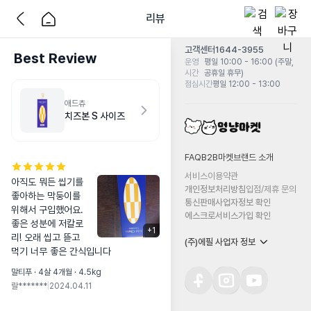
리뷰
고객센터
1644-3955
Best Review
운영
평일 10:00 - 16:00 (주말,
시간
공휴일 휴무)
점심시간
평일 12:00 - 13:00
애드츄
치즈본 S 사이즈
FAQ
B2B마켓
브랜드 소개
서비스이용약관
아직도 뭐든 씹기를 
개인정보처리방침
입점/제휴 문의
좋아하는 막둥이를 
통신판매사업자정보 확인
위해서 구입했어요.   

에스크로서비스가입 확인
좋은 성분에 저칼로
+
1
리! 오래 씹고 뜯고 
(주)에필 사업자 정보
먹기 너무 좋은 간식입니다
말티푸 · 4살 4개월 · 4.5kg
랄*******
|
2024.04.11