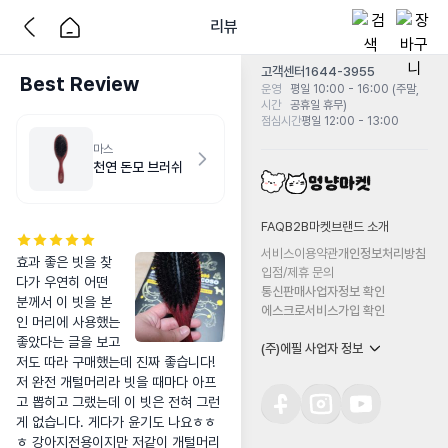
리뷰
고객센터
1644-3955
Best Review
운영
평일 10:00 - 16:00 (주말,
시간
공휴일 휴무)
점심시간
평일 12:00 - 13:00
마스
천연 돈모 브러쉬
FAQ
B2B마켓
브랜드 소개
서비스이용약관
개인정보처리방침
효과 좋은 빗을 찾
입점/제휴 문의
다가 우연히 어떤 
통신판매사업자정보 확인
분께서 이 빗을 본
에스크로서비스가입 확인
인 머리에 사용했는 
좋았다는 글을 보고 
(주)에필 사업자 정보
저도 따라 구매했는데 진짜 좋습니다! 
저 완전 개털머리라 빗을 때마다 아프
고 뽑히고 그랬는데 이 빗은 전혀 그런
게 없습니다. 게다가 윤기도 나요ㅎㅎ
ㅎ 강아지전용이지만 저같이 개털머리