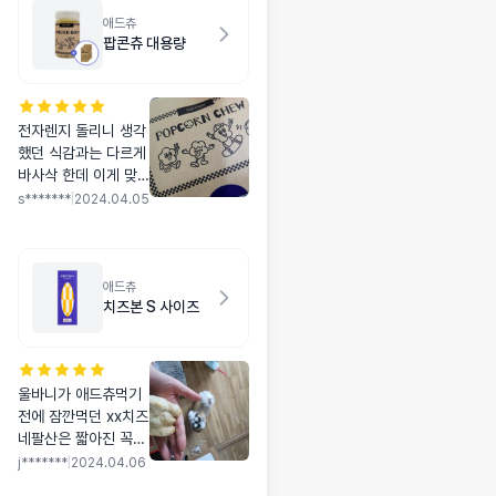
애드츄
팝콘츄 대용량
전자렌지 돌리니 생각
했던 식감과는 다르게
바사삭 한데 이게 맞
나 모르겠네요 고소한
s*******
|
2024.04.05
냄새가 나서 그런지
먹기는 엄청 잘먹어요
애드츄
치즈본 S 사이즈
울바니가 애드츄먹기
전에 잠깐먹던 xx치즈
네팔산은 짧아진 꼭다
리 자레인지돌려줘도
j*******
|
2024.04.06
피했는데, 애드츄는