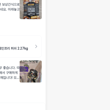
건 보상간식으로
네요. 이래놓고
인프리 피쉬 2.27kg
해서 구매하게
깨집니다! 모질
 확실히 악취가
품절이 빠른느낌