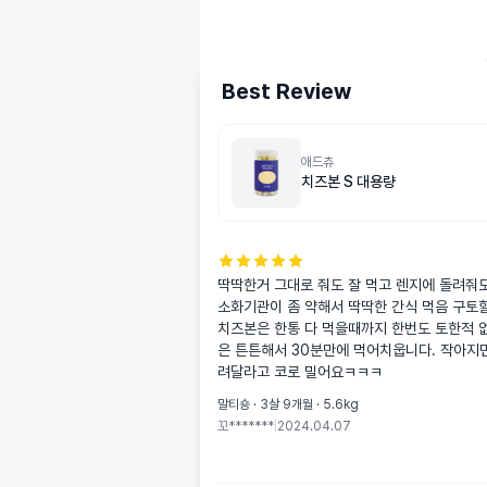
Best Review
애드츄
치즈본 S 대용량
딱딱한거 그대로 줘도 잘 먹고 렌지에 돌려줘도
소화기관이 좀 약해서 딱딱한 간식 먹음 구토할
치즈본은 한통 다 먹을때까지 한번도 토한적 
은 튼튼해서 30분만에 먹어치웁니다. 작아지
려달라고 코로 밀어요ㅋㅋㅋ
말티숑 · 3살 9개월 · 5.6kg
꼬*******
|
2024.04.07