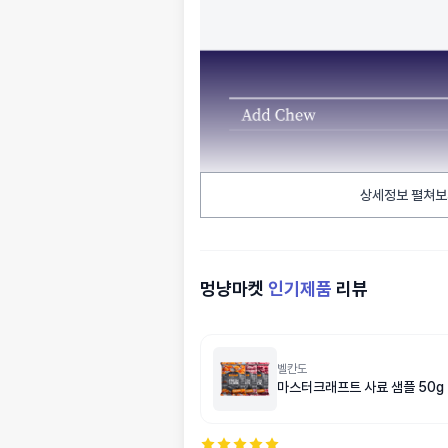
상세정보 펼쳐보
멍냥마켓
인기제품
리뷰
벨칸도
마스터크래프트 사료 샘플 50g