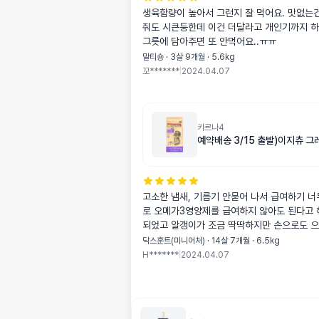
생육함량이 높아서 그런지 잘 먹어요. 맛없는
줘도 시큰둥한데 이건 더달라고 개인기까지 하
그릇에 담아주면 또 안먹어요..ㅠㅠ
말티숑 · 3살 9개월 · 5.6kg
꼬*******
|
2024.04.07
카르나4
예약배송 3/15 출발)이지츄 그레
고소한 냄새, 기름기 안묻어 나서 급여하기 너무 좋습니다. 따
로 오메가3영양제를 급여하지 않아도 된다고 
되었고 알갱이가 조금 딱딱하지만 손으로도 으
도 좋아지고 제일 좋은건 좋은사료는 변냄새가
닥스훈트(미니어처) · 14살 7개월 · 6.5kg
없어요ㅎㅎ 단점은 인기가 많아서 그런건지 
H*******
|
2024.04.07
입니다ㅜㅜ구하기가 힘든것말곤 없어요!