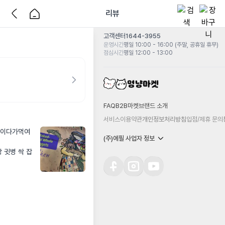
리뷰
고객센터
1644-3955
운영시간
평일 10:00 - 16:00 (주말, 공휴일 휴무)
점심시간
평일 12:00 - 13:00
FAQ
B2B마켓
브랜드 소개
서비스이용약관
개인정보처리방침
입점/제휴 문의
설이다가먹여
(주)에필 사업자 정보
 귓병 싹 잡