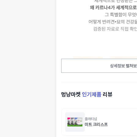
상세정보 펼쳐보
멍냥마켓
인기제품
리뷰
플래티넘
미트 크리스프