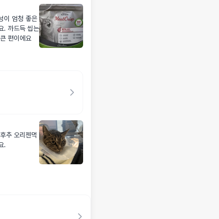
성이 엄청 좋은
. 까드득 씹는
 큰 편이에요
 후추 오리젠먹
요.