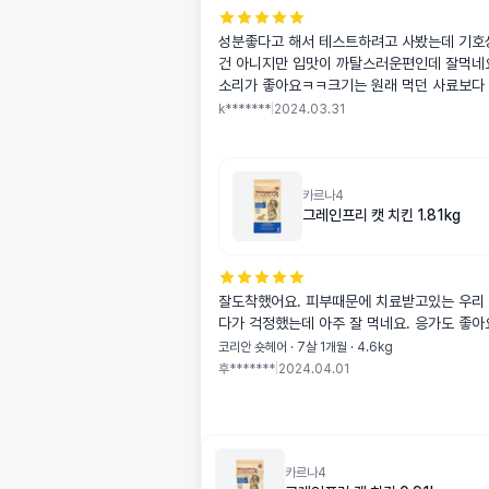
성분좋다고 해서 테스트하려고 사봤는데 기호
건 아니지만 입맛이 까탈스러운편인데 잘먹네요
소리가 좋아요ㅋㅋ크기는 원래 먹던 사료보다
k*******
|
2024.03.31
카르나4
그레인프리 캣 치킨 1.81kg
잘도착했어요. 피부때문에 치료받고있는 우리
다가 걱정했는데 아주 잘 먹네요. 응가도 좋아
코리안 숏헤어 · 7살 1개월 · 4.6kg
후*******
|
2024.04.01
카르나4