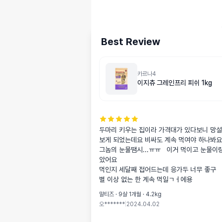
Best Review
카르나4
이지츄 그레인프리 피쉬 1kg
두마리 키우는 집이라 가격대가 있다보니 망
보게 되었는데요 비싸도 계속 먹여야 하나봐요

그놈의 눈물땜시...ㅠㅠ   이거 먹이고 눈물이랑
았어요

먹인지 세달째 접어드는데 응가두 너무 좋구 

별 이상 없는 한 계속 먹일ㄱㅓ에용
말티즈 · 9살 1개월 · 4.2kg
오*******
|
2024.04.02