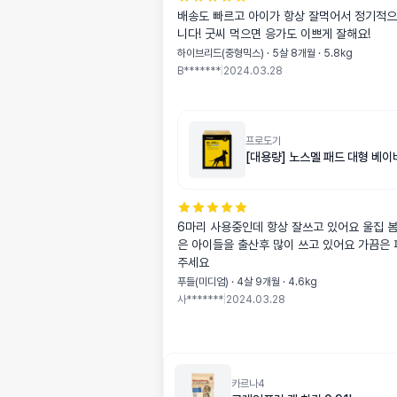
배송도 빠르고 아이가 항상 잘먹어서 정기적
니다! 굿씨 먹으면 응가도 이쁘게 잘해요!
하이브리드(중형믹스) · 5살 8개월 · 5.8kg
B*******
|
2024.03.28
프로도기
[대용량] 노스멜 패드 대형 베이
6마리 사용중인데 항상 잘쓰고 있어요 울집 봄
은 아이들을 출산후 많이 쓰고 있어요 가끔은 
주세요
푸들(미디엄) · 4살 9개월 · 4.6kg
사*******
|
2024.03.28
카르나4