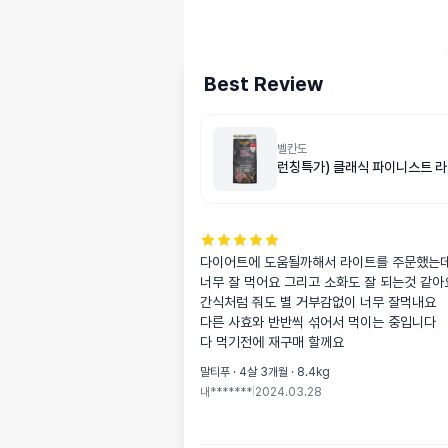
Best Review
벨칸도
런칭특가) 클래식 파이니스트 라
다이어트에 도움될까해서 라이트를 주문했는데 
너무 잘 먹어요 그리고 소화도 잘 되는것 같아요
간식처럼 줘도 별 거부감없이 너무 잘먹내요

다른 사효와 반반씩 섞어서 먹이는 중입니다

다 먹기전에 재구매 할께요
말티푸 · 4살 3개월 · 8.4kg
내*******
|
2024.03.28