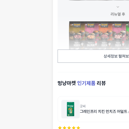
상세정보 펼쳐보
멍냥마켓
인기제품
리뷰
굿씨
그레인프리 치킨 먼치즈 어덜트 