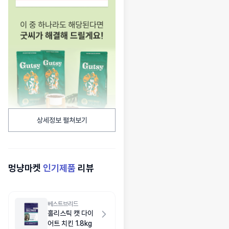
상세정보 펼쳐보기
멍냥마켓
인기제품
리뷰
베스트브리드
홀리스틱 캣 다이
어트 치킨 1.8kg