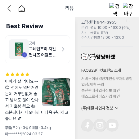
리뷰
고객센터
1644-3955
Best Review
운영
평일 10:00 - 16:00 (주말,
시간
공휴일 휴무)
점심시간
평일 12:00 - 13:00
굿씨
그레인프리 치킨
먼치즈 어덜트 스
몰바이트 500g
FAQ
B2B마켓
브랜드 소개
서비스이용약관
개인정보처리방침
아이가 잘 먹어요~~
입점/제휴 문의
😊 전에도 먹던거였
통신판매사업자정보 확인
는데 거부감없어 좋
에스크로서비스가입 확인
고 냄새도 많이 안나
+
1
서 기호성 쵝오 👍 

(주)에필 사업자 정보
소분되어서 나오니까 더더욱 편리하고 
좋네요 💕
푸들(토이) · 3살 9개월 · 3.4kg
마*******
|
2024.03.27