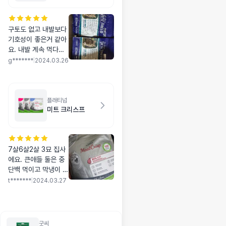
구토도 없고 내발보다
기호성이 좋은거 같아
요. 내발 계속 먹다가
애가 너무 질려하고 가
g*******
|
2024.03.26
격도 올라서 이거저거
찾다가 주문해봤는데
애도 잘먹고 구토도 안
해서 좋네요. 가끔 품
플래티넘
미트 크리스프
절이 잘되는것 같던데
그거랑 또 좀 세일좀
자주 해주세요 ㅠ
7살6살2살 3묘 집사
에요. 큰애들 둘은 중
단백 먹이고 막냉이 때
문에 주문했어여. ㅠㅜ
t*******
|
2024.03.27
긍데 중년묘들이 더 잘
먹어여 막냉이도 먹기
는 하는데 음.. 기호성
이랑 성분에 만족해서
굿씨