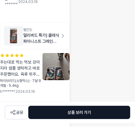
먹더라고요.
|
2024.03.19
*******
벨칸도
얼리버드 특가) 클래식
파이니스트 그레인프
리 연어 1kg
주는대로 먹는 먹보 강아
지라 샘플 생락하고 바로
주문했어요. 육류 위주로
2년 먹여서 어류로 순환급
하이브리드(소형믹스) · 7살 9
개월 · 5.4kg
여 해주려던 참이었는데
h*******
|
2024.03.19
마침 특가 떠서 저렴하게
구입했어요^^ 섞어주는 기
간 포함 약 한달분인데 강
아지랑 잘 맞으면 좋겠어
공유
상품 보러 가기
요.