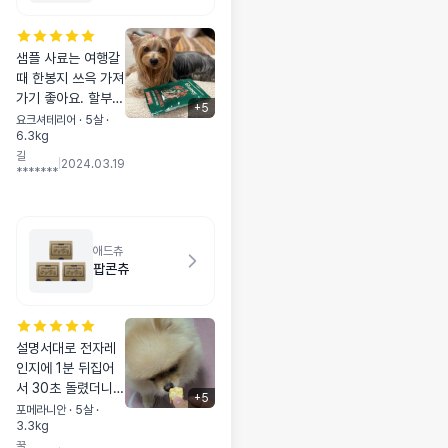
샘플 사료는 여행갈
때 한봉지 쓰윽 가져
가기 좋아요. 할부지
+
5
할무니댁 올때 항상
요크셔테리어 · 5살 ·
6.3kg
한두봉지 챙기죠 👍🏻
길
굿씨요? 말해모해!!
|
2024.03.19
*******
💯 알죠? 초코네 굿
씨 사랑 🫰🏻
애드츄
팝콘츄
설명서대로 전자레
인지에 1분 뒤집어
서 30초 돌렸더니
+
5
딱 맞았어요 ㅎㅎ 아
포메라니안 · 5살 ·
3.3kg
그작아그작 잘 씹어
꿀