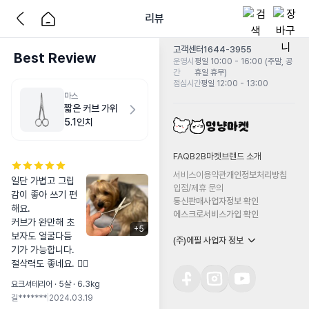
리뷰
고객센터
1644-3955
Best Review
운영시
평일 10:00 - 16:00 (주말, 공
간
휴일 휴무)
점심시간
평일 12:00 - 13:00
마스
짧은 커브 가위
5.1인치
FAQ
B2B마켓
브랜드 소개
서비스이용약관
개인정보처리방침
일단 가볍고 그립
입점/제휴 문의
감이 좋아 쓰기 편
통신판매사업자정보 확인
해요. 

에스크로서비스가입 확인
커브가 완만해 초
+
5
보자도 얼굴다듬
(주)에필 사업자 정보
기가 가능합니다. 

절삭력도 좋네요. 👍🏻
요크셔테리어 · 5살 · 6.3kg
길*******
|
2024.03.19