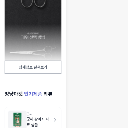
상세정보 펼쳐보기
멍냥마켓
인기제품
리뷰
굿씨
굿씨 강아지 사
료 샘플