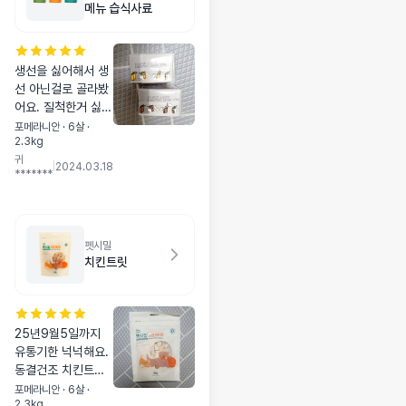
메뉴 습식사료
생선을 싫어해서 생
선 아닌걸로 골라봤
어요. 질척한거 싫어
하는데 수분기가 적
포메라니안 · 6살 ·
2.3kg
다고 하길래 잘 먹을
귀
지 기대되네요.
|
2024.03.18
*******
펫시밀
치킨트릿
25년9월5일까지
유통기한 넉넉해요.
동결건조 치킨트릿
은 잘 먹으니까 아직
포메라니안 · 6살 ·
2.3kg