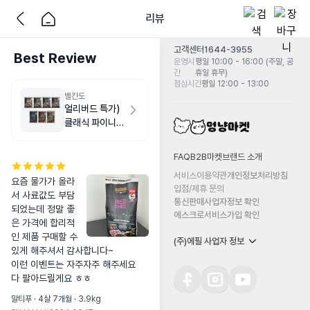
리뷰
고객센터
1644-3955
Best Review
운영시
평일 10:00 - 16:00 (주말, 공
간
휴일 휴무)
점심시간
평일 12:00 - 13:00
벨칸도
얼리버드 특가)
클래식 파이니스
트 스몰브리드
1kg
FAQ
B2B마켓
브랜드 소개
서비스이용약관
개인정보처리방침
요즘 물가가 올라
입점/제휴 문의
서 사료값도 부담
통신판매사업자정보 확인
되었는데 정말 좋
에스크로서비스가입 확인
은 가격에 합리적
인 제품 구매할 수 
(주)에필 사업자 정보
있게 해주셔서 감사합니다~

이런 이벤트는 자주자주 해주세요

다 팔아드릴게요 ㅎㅎ
말티푸 · 4살 7개월 · 3.9kg