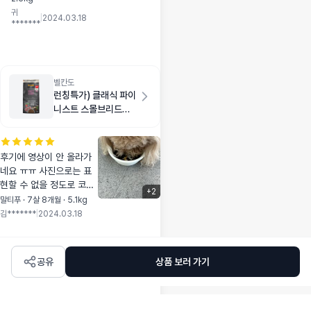
개봉은 안했고 쟁여
귀
두려고 샀어요.
|
2024.03.18
*******
벨칸도
런칭특가) 클래식 파이
니스트 스몰브리드
1kg
후기에 영상이 안 올라가
네요 ㅠㅠ 사진으로는 표
현할 수 없을 정도로 코박
+
2
고 먹어요~ 기호성 정말
말티푸 · 7살 8개월 · 5.1kg
짱!!! 저희 아이가 건사료
김*******
|
2024.03.18
이렇게 잘 먹는거 정말 오
랜만에 보는거 같아요
공유
상품 보러 가기