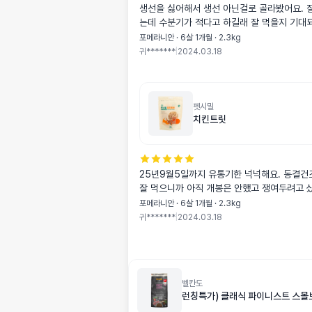
생선을 싫어해서 생선 아닌걸로 골라봤어요. 
는데 수분기가 적다고 하길래 잘 먹을
포메라니안 · 6살 1개월 · 2.3kg
귀*******
|
2024.03.18
펫시밀
치킨트릿
25년9월5일까지 유통기한 넉넉해요. 동결건
잘 먹으니까 아직 개봉은 안했고 쟁여두려고 
포메라니안 · 6살 1개월 · 2.3kg
귀*******
|
2024.03.18
벨칸도
런칭특가) 클래식 파이니스트 스몰브