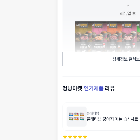
상세정보 펼쳐보
멍냥마켓
인기제품
리뷰
플래티넘
플래티넘 강아지 메뉴 습식사료