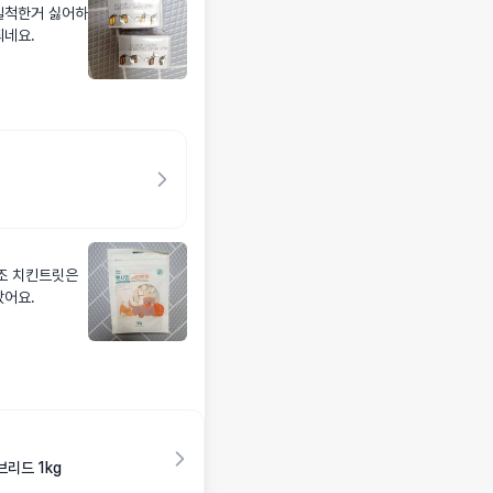
질척한거 싫어하
지 기대되네요.
조 치킨트릿은
샀어요.
리드 1kg