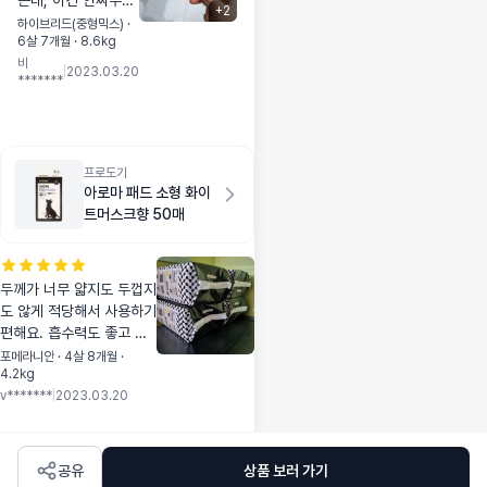
는데, 이건 안짜주면
오거든요ㅋㅋ)
+
2
이빨로 뚫어먹을 정
하이브리드(중형믹스) ·
6살 7개월 · 8.6kg
도에요~간식을 좀 주
비
는 편이라 새로운 간
|
2023.03.20
*******
식주면 변상태 꼭 확
인하는데 변도 평소
랑 별반 다르지않게
나와서 맘놓고 먹이
고 있습니다. 이벤트
프로도기
아로마 패드 소형 화이
할 때 사서 피부영양
트머스크향 50매
제랑 같이 먹이고 있
는데 영양제도 간식
처럼 주니 너무 좋아
요~ㅎㅎㅎ
두께가 너무 얇지도 두껍지
도 않게 적당해서 사용하기
편해요. 흡수력도 좋고 향
도 만족스럽네요^^
포메라니안 · 4살 8개월 ·
4.2kg
v*******
|
2023.03.20
공유
상품 보러 가기