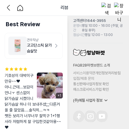
리뷰
고객센터
1644-3955
Best Review
운영시
평일 10:00 - 16:00 (주말, 공
간
휴일 휴무)
점심시간
평일 12:00 - 13:00
견우직냥
고고단스틱 닭가
슴살맛
FAQ
B2B마켓
브랜드 소개
서비스이용약관
개인정보처리방침
기호성이 대박이구
입점/제휴 문의
만유~~❤

통신판매사업자정보 확인
아니.근데...보감이
에스크로서비스가입 확인
언니ㅜ 센스없이 
+
1
닭가슴살 시켰더니 
(주)에필 사업자 정보
닭가슴살 하나 더 보내주셨;;;다른거 
올 줄 알았음....솔직히...ㅋㅋ

쨋든 보리가 너무너무 잘먹구 1+1행
사라 저렴하게 잘 구입한것같아용~~
❤