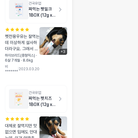
건국유업
짜먹는 펫밀크
1BOX (12g x
25ea)
펫전용우유는 잘먹는
데 이상하게 설사하
더라구요. 그래서 락
+
3
토프리우유를 먹이고
하이브리드(중형믹스) ·
6살 7개월 · 8.6kg
있었는데 이건 설사
비
안하거든요. 이번에
|
2023.03.20
*******
이벤트해서 치즈랑
같이 사봤는데 이건
우유같은 물이 아니
라 치즈같은 질감이
건국유업
더라구요. 변도 이상
짜먹는 펫치즈
없이 잘 보고 있어서
1BOX (12g x
맘 놓았어요~ 이거들
25ea)
고 있으면 말 엄청 잘
듣습니다ㅋㅋ 그만큼
대체로 잘먹지만 맛
맛있단 얘기겠지요.
없으면 입에도 안대
(맛없으면 불러도 안