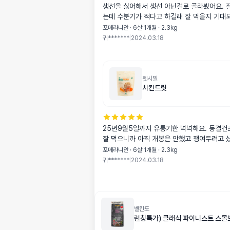
생선을 싫어해서 생선 아닌걸로 골라봤어요. 
는데 수분기가 적다고 하길래 잘 먹을
포메라니안 · 6살 1개월 · 2.3kg
귀*******
|
2024.03.18
펫시밀
치킨트릿
25년9월5일까지 유통기한 넉넉해요. 동결건
잘 먹으니까 아직 개봉은 안했고 쟁여두려고 
포메라니안 · 6살 1개월 · 2.3kg
귀*******
|
2024.03.18
벨칸도
런칭특가) 클래식 파이니스트 스몰브