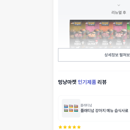
상세정보 펼쳐보
멍냥마켓
인기제품
리뷰
플래티넘
플래티넘 강아지 메뉴 습식사료