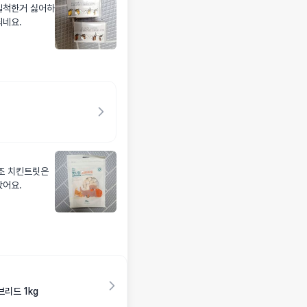
질척한거 싫어하
지 기대되네요.
조 치킨트릿은
샀어요.
리드 1kg