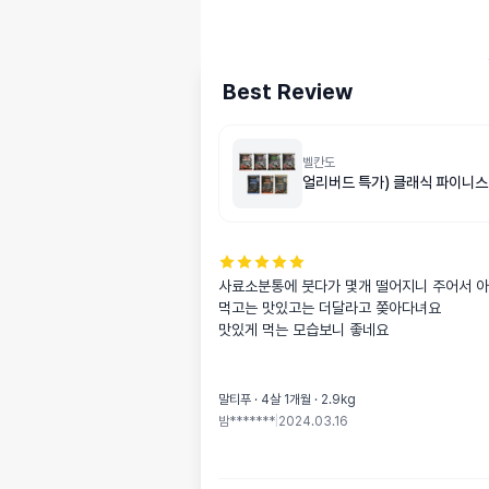
Best Review
벨칸도
얼리버드 특가) 클래식 파이니스
사료소분통에 붓다가 몇개 떨어지니 주어서 아
먹고는 맛있고는 더달라고 쫒아다녀요

맛있게 먹는 모습보니 좋네요
말티푸 · 4살 1개월 · 2.9kg
밤*******
|
2024.03.16