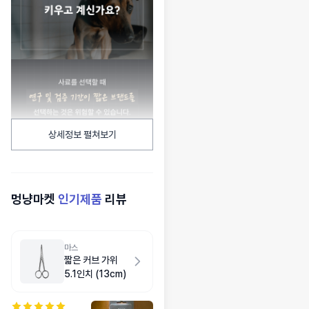
상세정보 펼쳐보기
멍냥마켓
인기제품
리뷰
마스
짧은 커브 가위
5.1인치 (13cm)