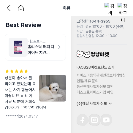
리뷰
고객센터
1644-3955
Best Review
운영
평일 10:00 - 16:00 (주말,
시간
공휴일 휴무)
점심시간
평일 12:00 - 13:00
베스트브리드
홀리스틱 퍼피 다
이어트 치킨
1.8kg
FAQ
B2B마켓
브랜드 소개
서비스이용약관
개인정보처리방침
성분이 좋아서 잘 
입점/제휴 문의
먹이고 있었는데 요
통신판매사업자정보 확인
새는 사기 힘들어서 
에스크로서비스가입 확인
아쉽네요 ㅎㅎ 이 
사료 덕분에 저희집 
(주)에필 사업자 정보
강아지가 무럭무럭 컸어요
j*******
|
2024.03.17