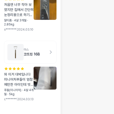
처음엔 너무 작아 보
였지만 집에서 간단히
눈정리용으로 하기에
안전하고 초보인 사람
말티폼 · 4살 3개월 ·
2.85kg
이 쓰기에 편합니다.
s*******
|
2024.03.10
마스
코트킹 16B
와 이거 대박입니다
미니어처푸들이 엄청
예민한 아이인데 빗질
할때 으르렁 안거려
푸들(미니어처) · 4살 4개
월 · 5kg
요. 그리고 죽은털 보
c*******
|
2024.03.13
고 깜짝놀랐어요