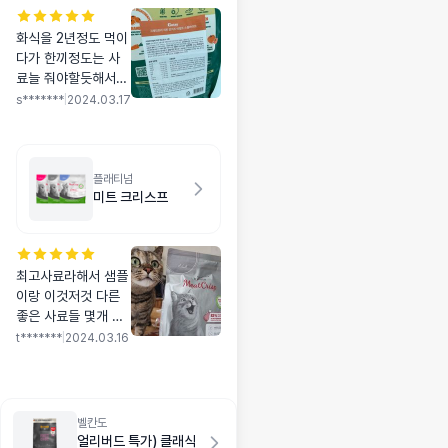
화식을 2년정도 먹이
다가 한끼정도는 사
료늘 줘야할듯해서
구매했어요 카르나,
s*******
|
2024.03.17
벨칸도 다 주문했는
데 카르나는 먹지도
않고 벨칸도 오리는
먹지만 칠면조는 안
플래티넘
미트 크리스프
먹더라구요 셋중에
굿씨가 제일 기호성
이 좋네요 가격대도
좋고 당분간 먹일 생
최고사료라해서 샘플
각이예요
이랑 이것저것 다른
좋은 사료들 몇개 샘
플로 나눠서 줬더니 1
t*******
|
2024.03.16
순위와 이 사료가 있
어야 다른 사료도 먹
더라고요? 가격은 눈
물이지만 기호성성분
벨칸도
은 굿입니다 ㅎ
얼리버드 특가) 클래식