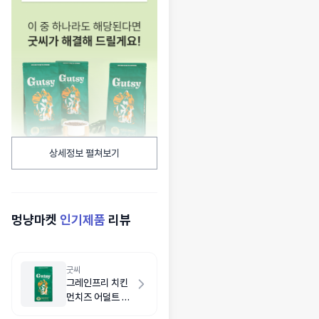
상세정보 펼쳐보기
멍냥마켓
인기제품
리뷰
굿씨
그레인프리 치킨
먼치즈 어덜트 스
몰바이트 2kg