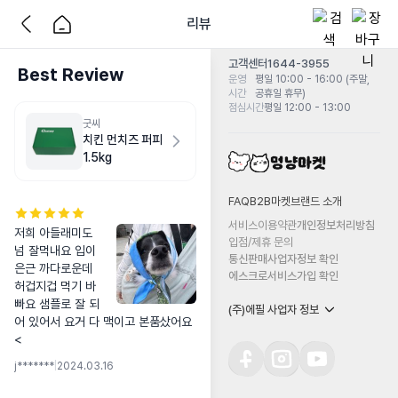
리뷰
고객센터
1644-3955
Best Review
운영
평일 10:00 - 16:00 (주말,
시간
공휴일 휴무)
점심시간
평일 12:00 - 13:00
굿씨
치킨 먼치즈 퍼피
1.5kg
FAQ
B2B마켓
브랜드 소개
서비스이용약관
개인정보처리방침
저희 아들래미도 
입점/제휴 문의
넘 잘먹내요 입이 
통신판매사업자정보 확인
은근 까다로운데 
에스크로서비스가입 확인
허겁지겁 먹기 바
빠요 샘플로 잘 되
(주)에필 사업자 정보
어 있어서 요거 다 맥이고 본품샀어요
<
j*******
|
2024.03.16