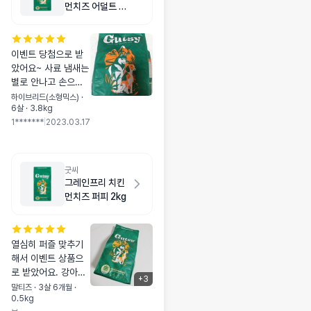
먼치즈 어덜트 스
몰바이트 2kg
이벤트 당첨으로 받
았어요~ 사료 냄새는
별로 안나고 손으로
만졌을 때 기름기도
하이브리드(소형믹스) ·
6살 · 3.8kg
많이 안 묻어나오더
1*******
|
2023.03.17
라고요. 워낙 입맛이
까다로워서 한번 아
니다 싶으면 절대 안
먹거든요. 근데 다행
굿씨
히 잘 먹네요^^ 눈물
그레인프리 치킨
개선에도 효과가 있
먼치즈 퍼피 2kg
다는데, 이거 먹고 눈
물자국도 많이 없어
졌으면 좋겠어요~~~
열심히 퍼즐 맞추기
해서 이벤트 상품으
로 받았어요. 강아지
+
3
알러지가 큰 문제가
말티즈 · 3살 6개월 ·
0.5kg
되면서 곤충사료에