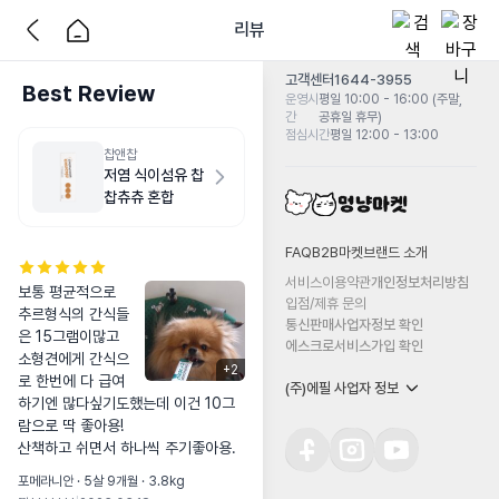
리뷰
고객센터
1644-3955
Best Review
운영시
평일 10:00 - 16:00 (주말,
간
공휴일 휴무)
점심시간
평일 12:00 - 13:00
찹앤찹
저염 식이섬유 찹
찹츄츄 혼합
FAQ
B2B마켓
브랜드 소개
서비스이용약관
개인정보처리방침
보통 평균적으로 
입점/제휴 문의
추르형식의 간식들
통신판매사업자정보 확인
은 15그램이많고 
에스크로서비스가입 확인
소형견에게 간식으
+
2
로 한번에 다 급여
(주)에필 사업자 정보
하기엔 많다싶기도했는데 이건 10그
람으로 딱 좋아용!

산책하고 쉬면서 하나씩 주기좋아용.
포메라니안 · 5살 9개월 · 3.8kg