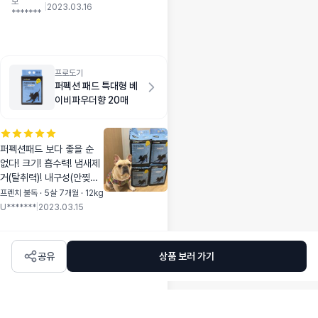
보
관심이 생겼는데, 곤
|
2023.03.16
*******
충사료가 다 같은게
아니더라구요. 유기
농 곡물을 먹고자란
밀웜이 주 원료이고
퍼피에게 필요한 영
프로도기
퍼펙션 패드 특대형 베
양 성분과 구성비율
이비파우더향 20매
에 맞게 제조된 퍼피
용 사료입니다. 급여
량도 겉표지에 보기
편하게 쓰여있네요.
퍼펙션패드 보다 좋을 순
다만 아쉬운 점은 사
없다! 크기! 흡수력! 냄새제
이즈가 조금 크네요.
거(탈취력)! 내구성(안찢어
1 cm X 0.8cm 정
짐)! 이 모든것을 만족 시켜
프렌치 불독 · 5살 7개월 · 12kg
도 되는것같아요. 초
줍니다 너무너무 잘 사용하
U*******
|
2023.03.15
소형견 키우시는 분
는 패드 입니다〰️👍🏼
은 참고하시면 될것
같아요.
공유
상품 보러 가기