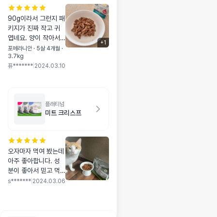
90g이라서 그런지 패
키지가 진짜 작고 귀
엽네요. 양이 작아서
+
1
여행갈때 챙겨가서 먹
포메라니안 · 5살 4개월 ·
3.7kg
이기 좋을것 같아요.
퓨*******
|
2024.03.10
피쉬라서 그런지 꽁치
캔 냄새가나요. 아주
잘먹어요!
플래티넘
미트 크리스프
오자마자 먹여 봤는데
아주 좋아합니다. 성
분이 좋아서 믿고 먹
일 수 있을 것 같아요.
s*******
|
2024.03.06
수급만 잘 되면 좋겠
어요.