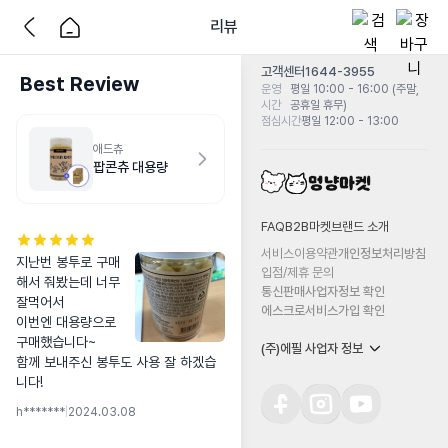
리뷰
고객센터
1644-3955
Best Review
운영
평일 10:00 - 16:00 (주말,
시간
공휴일 휴무)
점심시간
평일 12:00 - 13:00
애드츄
팝콘츄 대용량
FAQ
B2B마켓
브랜드 소개
서비스이용약관
개인정보처리방침
지난번 봉투로 구매
입점/제휴 문의
해서 줘봤는데 너무 
통신판매사업자정보 확인
잘먹어서

에스크로서비스가입 확인
이번엔 대용량으로 
구매했습니다~

(주)에필 사업자 정보
함께 보내주신 봉투도 사용 잘 하겠습
니다!
h*******
|
2024.03.08