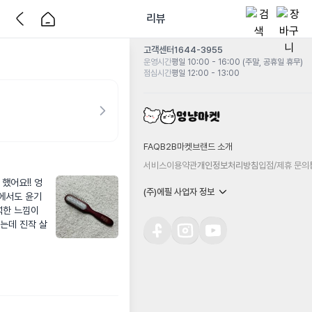
리뷰
고객센터
1644-3955
운영시간
평일 10:00 - 16:00 (주말, 공휴일 휴무)
점심시간
평일 12:00 - 13:00
FAQ
B2B마켓
브랜드 소개
서비스이용약관
개인정보처리방침
입점/제휴 문의
했어요!! 엉
(주)에필 사업자 정보
털에서도 윤기
한 느낌이 
는데 진작 살