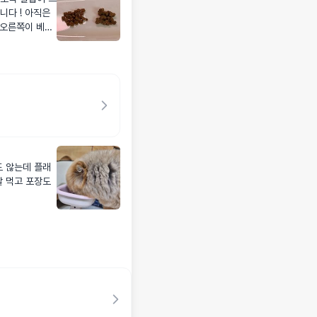
니다 ! 아직은
!
래
잘 먹고 포장도