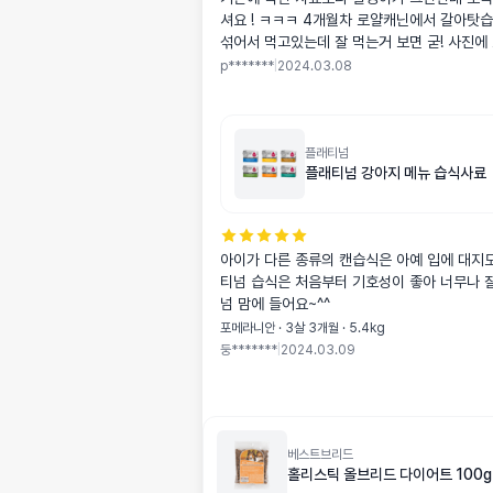
셔요 ! ㅋㅋㅋ 4개월차 로얄캐닌에서 갈아탓습
섞어서 먹고있는데 잘 먹는거 보면 굳! 사진에 오른쪽이 베브!
왼쪽이 로얄캐닌! 알갱이 사이즈 참고하세요 ~ 
p*******
|
2024.03.08
플래티넘
플래티넘 강아지 메뉴 습식사료
아이가 다른 종류의 캔습식은 아예 입에 대지도 않는데 플
티넘 습식은 처음부터 기호성이 좋아 너무나 
넘 맘에 들어요~^^
포메라니안 · 3살 3개월 · 5.4kg
둥*******
|
2024.03.09
베스트브리드
홀리스틱 올브리드 다이어트 100g