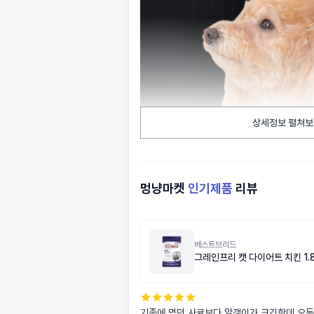
상세정보 펼쳐보
멍냥마켓
인기제품
리뷰
베스트브리드
그레인프리 캣 다이어트 치킨 1.8
기존에 먹던 사료보다 알갱이가 크긴한데 오독