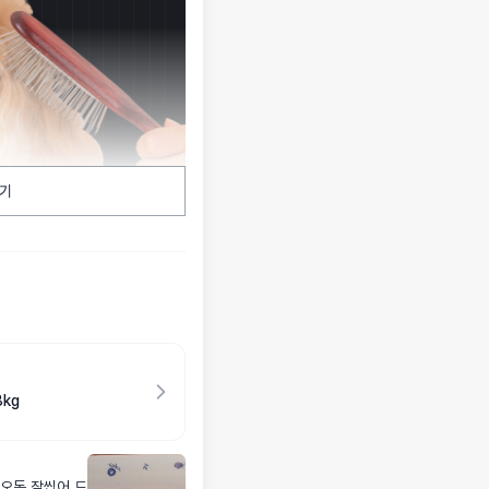
기
kg
오독 잘씹어 드