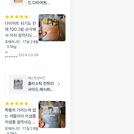
드 다이어트
100g
다이어트 되기도 전
에 100그람 순삭해
서 아직 장까지도 못
갈을걸요 ㅋㅋㅋ43
포메라니안 · 17살 2개월
· 3.5kg
키로라 눈깜짝할사이
꾸
후기 쓸 타이밍도 없
|
2024.03.08
*******
이 사라졌음
베스트브리드
홀리스틱 컨트리
사이드 레시피
_100g
특별히 가리는게 없
는 애들이라 이샘플
저샘플 잘먹네요 우
리애들은 호불호가
포메라니안 · 17살 2개월
· 3.5kg