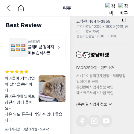
리뷰
고객센터
1644-3955
Best Review
운영시
평일 10:00 - 16:00 (주말, 공
간
휴일 휴무)
점심시간
평일 12:00 - 13:00
플래티넘
플래티넘 강아지
메뉴 습식사료
FAQ
B2B마켓
브랜드 소개
서비스이용약관
개인정보처리방침
아이들이 거부감없
입점/제휴 문의
이 잘먹을뿐만 아
통신판매사업자정보 확인
니라

에스크로서비스가입 확인
종이용기에 밀폐포
창된게 맘에 들어
(주)에필 사업자 정보
요~

작은 양도 든든히 먹일 수 있어 좋습
니다
포메라니안 · 3살 3개월 · 5.4kg