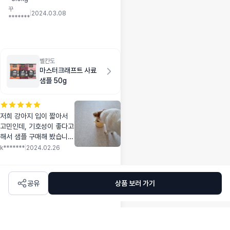
없다 ㅠㅠ 그냥 다먹
꾸
는다 ㅠㅠ
|
2024.03.08
*******
벨칸도
마스터크래프트 사료
샘플 50g
저희 강아지 입이 짧아서
고민인데, 기호성이 좋다고
해서 샘플 구매해 봤습니
다. 아주 맛있게는 아니지
k*******
|
2024.02.26
만 다른 사료들 보다는 잘
먹네요 ㅠㅠ
공유
상품 보러 가기