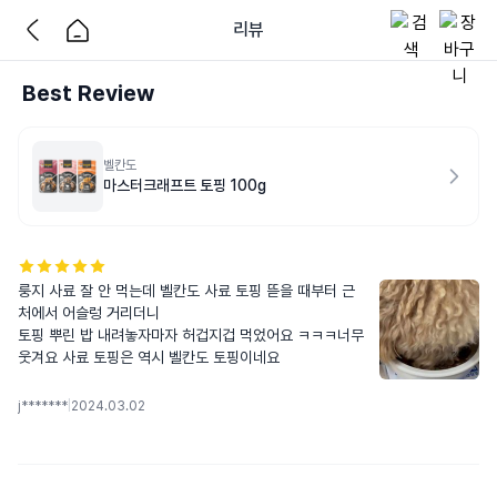
리뷰
Best Review
벨칸도
마스터크래프트 토핑 100g
룽지 사료 잘 안 먹는데 벨칸도 사료 토핑 뜯을 때부터 근
처에서 어슬렁 거리더니

토핑 뿌린 밥 내려놓자마자 허겁지겁 먹었어요 ㅋㅋㅋ너무 
웃겨요 사료 토핑은 역시 벨칸도 토핑이네요
j*******
|
2024.03.02