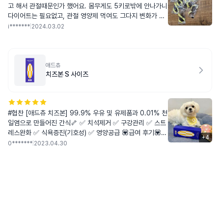
고 해서 관절때문인가 했어요. 몸무게도 5키로밖에 안나가니
다이어트는 필요없고, 관절 영양제 먹여도 그다지 변화가 없
어서 검색해보니 항산화제가 좋다구 하더라구요. 정보 폭풍
i*******
|
2024.03.02
검색하고 닥터레이랑 조공이랑 가장 좋다고 해서 먹이다가
애들 잘 안 먹어서 잘 먹을만 한거 검색해서 여기까지 왔어
요. 항산화 영양성분 함량 비교해보니 포랩이 많으면 많았지
적지도 않고, 트릿 형식이라 잘먹을거 같고, 가격도 훨씬 착
애드츄
치즈본 S 사이즈
해서 구매했어요. 한벅 먹여보니 진짜 난리나네요 ㅎㅎ일주
일 넘게 먹여봤는데 너무 잘먹고 몸에 염증이 줄어든건지 잘
뛰고 좋아요. 요즘 산책갔다가 주저앉아서 안아달라고 하는
횟수가 확실히 줄었어요. 훈련용 간식처럼 조금씩 손으로 잘
#협찬 [애드츄 치즈본] 99.9% 우유 및 유제품과 0.01% 천
라서 먹이는데 넘넘 좋아하고 잘먹고 잘뛰니 정말 견생영양
일염으로 만들어진 간식🦴 ✅ 치석제거 ✅ 구강관리 ✅ 스트
제 간식이에요. 항산화는 간에 무리를 주지 않아서 따로 휴지
레스완화 ✅ 식욕증진(기호성) ✅ 영양공급 💟급여 후기💟
기도 필요없고, 매일 먹이니 좋아지는게 눈에 보여서 너무 좋
+
4
하루는 큰 간식을 잘 못먹어서 전자렌지에 돌려서 바게츄로
네요. 평생 행복하게 잘 먹고 건강했으면 좋겠는데 포랩으로
0*******
|
2023.04.30
만들어줬어요!!🥖 냄새가 너무 고소해서 난리나더라구요🤣
정착하려고 합니다.
바삭바삭하니 맛있게 잘먹어요! 치즈본 먹는 방법은 애드츄
를 갉아먹으며 치석제거와 스트레스 완화에 큰 도움이 돼요!
그러다 작아진 치즈분을 바게츄, 스펀지 츄를 만들어서 급여
할 수 있답니다😍 바게츄: 전자레인지에 20-90초 간 돌리
면 고소한 냄새를 풍기며 바게트 형상으로 부풀어 올라요 치
즈분이 타지 않고 고르게 익도 록 20-30초씩 뒤집어가면서