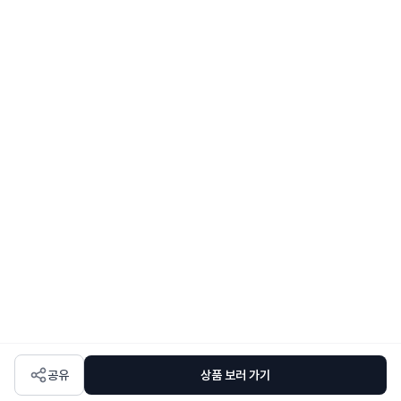
추가로 돌려주세요 스펀지츄: 치아가 약한 아이들의 경우 바
게츄를 따뜻한 물에 2-3분간 담 갔다가 물기를 손으로 짜보
세요 딱딱한 치즈분이 스펀지처럼 말 랑해지는 것을 경험할
수 있어요 스펀지는 만드신 후 바로 급여해 주세요 과자처럼
바삭한 바게츄로 먹은 하루는 완전 만족해요 천연간식으로
알레르기도 없습니다! 하루 추천 간식🤍🥖 #멍냥보감#멍냥
마켓#애드츄#치즈본#개껌#강아지간식
공유
상품 보러 가기