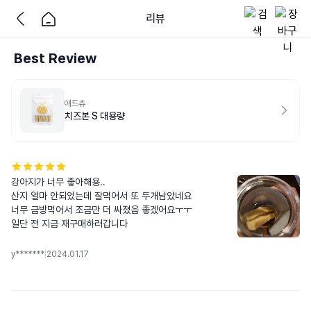
리뷰
Best Review
애드츄
치즈본 S 대용량
강아지가 너무 좋아해용..

산지 얼마 안되었는데 잘먹어서 또 두개남았네요

너무 금방먹어서 조금만 더 싸졌음 좋겠어요ㅜㅜ

일단 전 지금 재구매하러갑니다
y*******
|
2024.01.17