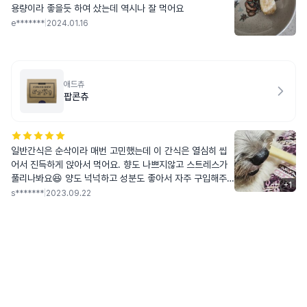
용량이라 좋을듯 하여 샀는데 역시나 잘 먹어요
e*******
|
2024.01.16
애드츄
팝콘츄
일반간식은 순삭이라 매번 고민했는데 이 간식은 열심히 씹
어서 진득하게 앉아서 먹어요. 향도 나쁘지않고 스트레스가
풀리나봐요😆 양도 넉넉하고 성분도 좋아서 자주 구입해주
+
1
려구요! 진짜좋아해요💜💜
s*******
|
2023.09.22