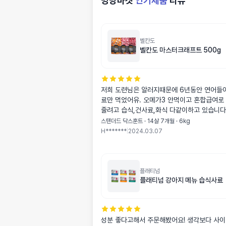
멍냥마켓
인기제품
리뷰
벨칸도
벨칸도 마스터크래프트 500g
저희 도련님은 알러지때문에 6년동안 연어들
료만 먹었어유. 오메가3 안먹이고 혼합급여로
줄려고 습식,건사료,화식 다같이하고 있습니다. 1. 기호성은
너무 좋아요! 짱짱잘먹 2. 알크기가 좀 커요. - 자세히 보니까
스탠더드 닥스훈트 · 14살 7개월 · 6kg
알갱이 표면이 무슨 돌하르방 같이 생겼던데.... 식탐노견인
H*******
|
2024.03.07
저희 도련님이 우려되었는데 개빨리 먹어도 토 안했습니다. (
부드러워지는 공법 뭐 이런거 맞나요!? ) 3. 사료를 손으로 잡
았을때 기름기는 있었습니 다. 어육 함량보고 " 이것밖에 안
묻는다고? " 냄새도 안베이고 걍 흐르는 물에 손한번 가져다
플래티넘
플래티넘 강아지 메뉴 습식사료
대도 닦이는 수준이에요. 놀이,훈련용 간식으로도 손색없어
요. 그러나 저는 기름기 전혀 안묻는 오리도 있어서 저는 그걸
로 하긴 했슴다. 4. 냄시는 어육이 주성분이니 개봉 후 어육
특유사료냄새가 나긴 합니다만, 생육함량을 생각한다면 냄새
성분 좋다고해서 주문해봤어요! 생각보다 사이
가 안나면 그게더 이상해요..(개인적인 생각입니다) 어육사료