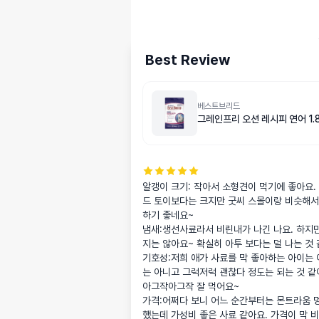
Best Review
베스트브리드
그레인프리 오션 레시피 연어 1.8
알갱이 크기: 작아서 소형견이 먹기에 좋아요
드 토이보다는 크지만 굿씨 스몰이랑 비슷해서
하기 좋네요~

냄새:생선사료라서 비린내가 나긴 나요. 하지
지는 않아요~ 확실히 아투 보다는 덜 나는 것 
기호성:저희 애가 사료를 막 좋아하는 아이는
는 아니고 그럭저럭 괜찮다 정도는 되는 것 같
아그작아그작 잘 먹어요~

가격:어쩌다 보니 어느 순간부터는 몬트라움 
했는데 가성비 좋은 사료 같아요. 가격이 막 