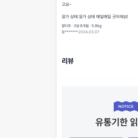
고요~

응가 상태:응가 상태 매일매일 굿이에요!
말티푸 · 3살 8개월 · 5.8kg
쫄*******
|
2024.03.07
리뷰