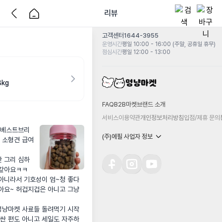
리뷰
고객센터
1644-3955
운영시간
평일 10:00 - 16:00 (주말, 공휴일 휴무)
점심시간
평일 12:00 - 13:00
kg
FAQ
B2B마켓
브랜드 소개
서비스이용약관
개인정보처리방침
입점/제휴 문의
. 베스트브리
(주)에필 사업자 정보
 소형견 급여
만 그리 심하
같아요ㅋㅋ

 아니라서 기호성이 엄~청 좋다
아요~ 허겁지겁은 아니고 그냥 
멍냥마켓 사료들 돌려먹기 시작
비싼 편도 아니고 세일도 자주하