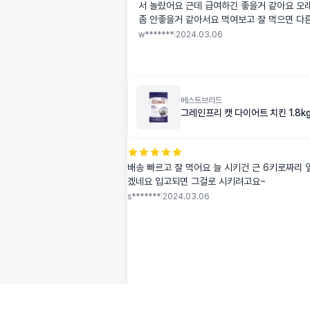
서 놀랐어요 근데 급여하긴 좋을거 같아요 오
냄새안나는걸로 치면 제 마음속 2위입니다..
좀 안좋을거 같아서요 먹여보고 잘 먹으면 다
게요!
w*******
|
2024.03.06
베스트브리드
그레인프리 캣 다이어트 치킨 1.8k
배송 빠르고 잘 먹어요 늘 시키건 근 6키로짜리 
겠네요 입고되면 그걸로 시키려고요~
s*******
|
2024.03.06