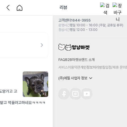
리뷰
고객센터
1644-3955
운영시간
평일 10:00 - 16:00 (주말, 공휴일 휴무)
점심시간
평일 12:00 - 13:00
FAQ
B2B마켓
브랜드 소개
서비스이용약관
개인정보처리방침
입점/제휴 문의
(주)에필 사업자 정보
도망가고 고
+
2
새맡고 먹을려고하네요ㅋㅋㅋㅋ