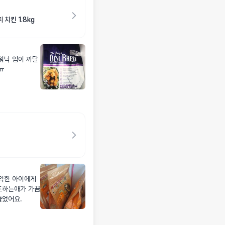
치킨 1.8kg
워낙 입이 까탈
ㅠ
 약한 아이에게
토하는애가 가끔
줄었어요.