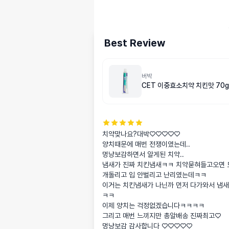
Best Review
버박
CET 이중효소치약 치킨맛 70g
치약맞나요?대박♡♡♡♡♡

양치때문에 매번 전쟁이였는데..

멍냥보감하면서 알게된 치약.. 

냄새가 진짜 치킨냄새ㅋㅋ 치약묻혀들고오면 
개돌리고 입 안벌리고 난리였는데ㅋㅋ

이거는 치킨냄새가 나닌까 먼저 다가와서 냄
ㅋㅋ

이제 양치는 걱정없겠습니다ㅋㅋㅋㅋ

그리고 매번 느끼지만 총알배송 진짜최고♡

멍냥보감 감사합니다 ♡♡♡♡♡