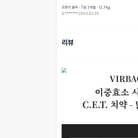
프렌치 불독 · 7살 3개월 · 12.7kg
도*******
|
2023.02.25
리뷰