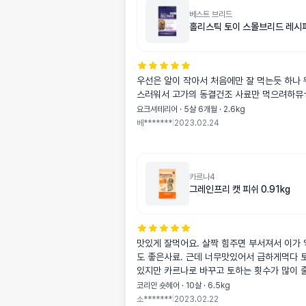
베스트 브리드
홀리스틱 토이 스몰브리드 레시피 
우선은 알이 작아서 처음에만 잘 먹는듯 하나 
스러워서 고가의 동결건조 사료만 먹으려하뮤
요크셔테리어 · 5살 6개월 · 2.6kg
베*******
|
2023.02.24
카르나4
그레인프리 캣 피쉬 0.91kg
맛있게 잘먹어요. 살짝 힘주면 부서져서 이가
도 좋은사료. 근데 너무맛있어서 급하게먹다 
있지만 카르나로 바꾸고 토하는 횟수가 많이 
코리안 숏헤어 · 10살 · 6.5kg
소*******
|
2023.02.22