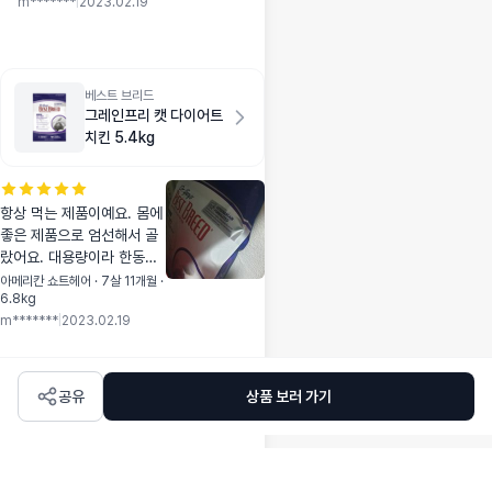
m*******
|
2023.02.19
잘 잡아줘요. 가격만
착하면 좋겠어요.
베스트 브리드
그레인프리 캣 다이어트
치킨 5.4kg
항상 먹는 제품이예요. 몸에
좋은 제품으로 엄선해서 골
랐어요. 대용량이라 한동안
먹거리 걱정 없겠네요. 통에
아메리칸 쇼트헤어 · 7살 11개월 ·
6.8kg
소분해서 나눠먹어요.
m*******
|
2023.02.19
공유
상품 보러 가기