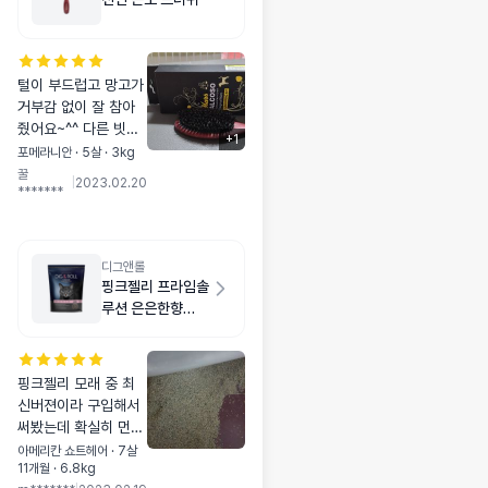
털이 부드럽고 망고가
거부감 없이 잘 참아
줬어요~^^ 다른 빗으
+
1
로 할때는 거부감이
포메라니안 · 5살 · 3kg
심해서 입질도 하곤
꿀
|
2023.02.20
*******
했는데 생각보다 털도
잘 골라줬어요~엉킨
털이 풀리지는 않고
평소에 가볍게 빗질할
디그앤롤
때 쓰면 좋을것 같아
핑크젤리 프라임솔
요 ㅎㅎ
루션 은은한향
6.5kg
핑크젤리 모래 중 최
신버젼이라 구입해서
써봤는데 확실히 먼니
가 적어 좋네요. 입자
아메리칸 쇼트헤어 · 7살
11개월 · 6.8kg
는 큰편이고 냄새도