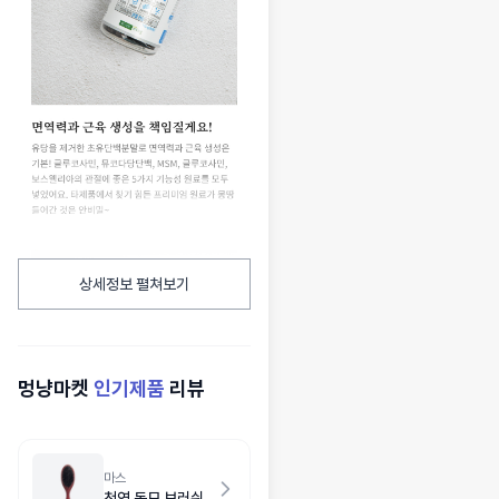
상세정보 펼쳐보기
멍냥마켓
인기제품
리뷰
마스
천연 돈모 브러쉬