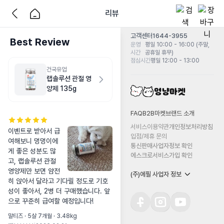
리뷰
고객센터
1644-3955
Best Review
운영
평일 10:00 - 16:00 (주말,
시간
공휴일 휴무)
점심시간
평일 12:00 - 13:00
건국유업
랩솔루션 관절 영
양제 135g
FAQ
B2B마켓
브랜드 소개
서비스이용약관
개인정보처리방침
이벤트로 받아서 급
입점/제휴 문의
여해보니 멍멍이에
통신판매사업자정보 확인
게 좋은 성분도 많
에스크로서비스가입 확인
고, 랩솔루션 관절 
영양제만 보면 얌전
(주)에필 사업자 정보
히 앉아서 달라고 기다릴 정도로 기호
성이 좋아서, 2병 더 구매했습니다. 앞
으로 꾸준히 급여할 예정입니다!
말티즈 · 5살 7개월 · 3.48kg