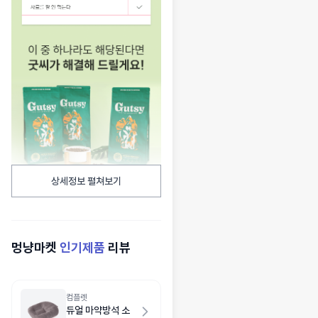
상세정보 펼쳐보기
멍냥마켓
인기제품
리뷰
컴플렛
듀얼 마약방석 소