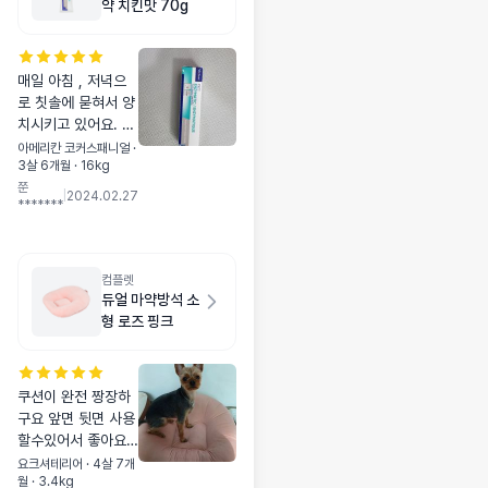
약 치킨맛 70g
매일 아침 , 저녁으
로 칫솔에 묻혀서 양
치시키고 있어요. 닭
고기 맛이라서 그런
아메리칸 코커스패니얼 ·
3살 6개월 · 16kg
지 맛있게 양치 잘
쭌
하네요 ㅎㅎ
|
2024.02.27
*******
컴플렛
듀얼 마약방석 소
형 로즈 핑크
쿠션이 완전 짱장하
구요 앞면 뒷면 사용
할수있어서 좋아요
겨울엔 부드럽고 따
요크셔테리어 · 4살 7개
월 · 3.4kg
뜻하게 여름엔 시원