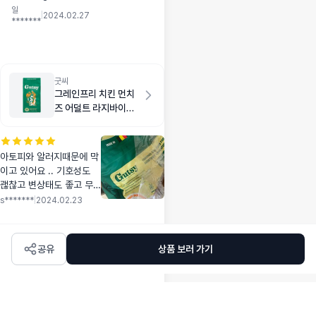
일
한 면으로~~
|
2024.02.27
*******
굿씨
그레인프리 치킨 먼치
즈 어덜트 라지바이트
2kg
아토피와 알러지때문에 막
이고 있어요 .. 기호성도
괞찮고 변상태도 좋고 무
난하네요.. 당분간은 계속
s*******
|
2024.02.23
먹여보려구요
공유
상품 보러 가기