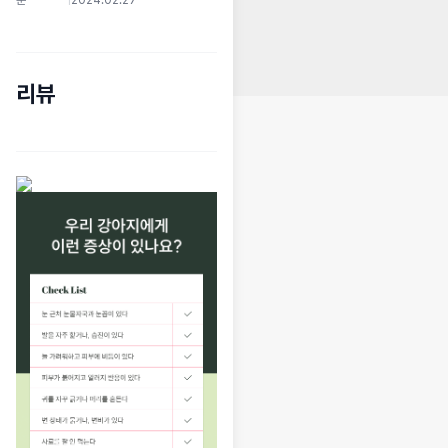
쭌*******
|
2024.02.27
리뷰