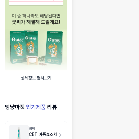
상세정보 펼쳐보기
멍냥마켓
인기제품
리뷰
버박
CET 이중효소치