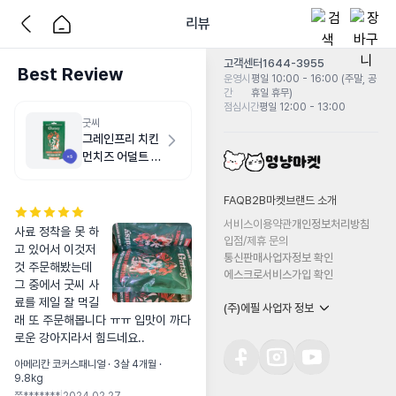
리뷰
고객센터
1644-3955
Best Review
운영시
평일 10:00 - 16:00 (주말, 공
간
휴일 휴무)
점심시간
평일 12:00 - 13:00
굿씨
그레인프리 치킨
먼치즈 어덜트 스
몰바이트 500g
FAQ
B2B마켓
브랜드 소개
서비스이용약관
개인정보처리방침
사료 정착을 못 하
입점/제휴 문의
고 있어서 이것저
통신판매사업자정보 확인
것 주문해봤는데 
에스크로서비스가입 확인
그 중에서 굿씨 사
료를 제일 잘 먹길
(주)에필 사업자 정보
래 또 주문해봅니다 ㅠㅠ 입맛이 까다
로운 강아지라서 힘드네요..
아메리칸 코커스패니얼 · 3살 4개월 ·
9.8kg