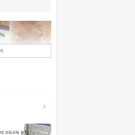
기
데 꼬득꼬득 잘