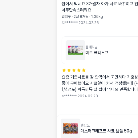
씹어서 먹네요 3개월차 아가 사료 바꾸려고 
너무만족스러워요
말티푸 · 2살 8개월 · 1.05kg
치*******
|
2024.02.26
플래티넘
미트 크리스프
요즘 기존사료를 잘 안먹어서 고민하다 기호성
좋아 구매했어요 사료알이 커서 걱정했는데 (
1/4정도) 까득까득 잘 씹어 먹네요 만족합니다
a*******
|
2024.02.23
벨칸도
마스터크래프트 사료 샘플 50g