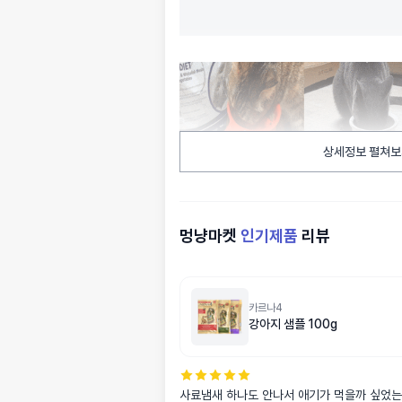
상세정보 펼쳐보
멍냥마켓
인기제품
리뷰
카르나4
강아지 샘플 100g
사료냄새 하나도 안나서 애기가 먹을까 싶었는