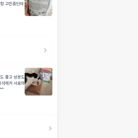
엄청 고민중인데
도 좋고 성분도
치석제거 사료의
^^