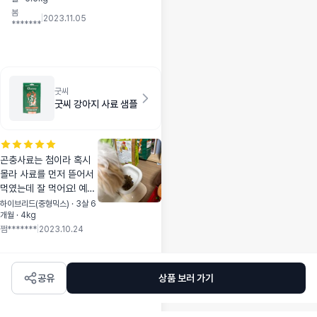
춰 딱 잇어서 바로
봄
구매했어용 ㅋ 큰거
|
2023.11.05
*******
만 사보고 작은 사
이즈는 샘플도 처음
인데 진짜 귀엽고
편리하네여~ 넘 잘
먹어서 곧 어덜트로
굿씨
넘어가요
굿씨 강아지 사료 샘플
곤충사료는 첨이라 혹시
몰라 사료를 먼저 뜯어서
먹였는데 잘 먹어요! 예전
사료와 섞여 먹이는중인
하이브리드(중형믹스) · 3살 6
개월 · 4kg
데 굿씨 위주로 골라 먹네
쩜*******
|
2023.10.24
요 ㅎㅎ
공유
상품 보러 가기