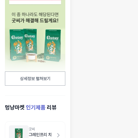
상세정보 펼쳐보기
멍냥마켓
인기제품
리뷰
굿씨
그레인프리 치