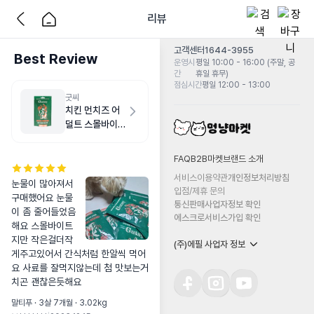
리뷰
고객센터
1644-3955
Best Review
운영시
평일 10:00 - 16:00 (주말, 공
간
휴일 휴무)
점심시간
평일 12:00 - 13:00
굿씨
치킨 먼치즈 어
덜트 스몰바이
트 500g
FAQ
B2B마켓
브랜드 소개
서비스이용약관
개인정보처리방침
눈물이 많아져서 
입점/제휴 문의
구매했어요 눈물
통신판매사업자정보 확인
이 좀 줄어들었음
에스크로서비스가입 확인
해요 스몰바이트
지만 작은걸더작
(주)에필 사업자 정보
게주고있어서 간식처럼 한알씩 먹어
요 사료를 잘먹지않는데 첨 맛보는거
치곤 괜찮은듯해요
말티푸 · 3살 7개월 · 3.02kg