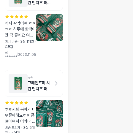
킨 먼치즈 퍼피
500g
역시 잘먹어여 ㅎㅎ
ㅎㅎ 하루에 한팩이
면 딱 좋네요 여행
갈때도 편하겠어용
미니 비숑 · 3살 1개월 ·
2.1kg
노즈워크처럼 뿌려
로
주면 알갱이가 그래
|
2023.11.05
*******
도 좀 큰편이라 진
짜 시간가는줄모르
고 먹어요 ~~ 따로
간식도 안먹이규용
굿씨
그레인프리 치
킨 먼치즈 퍼피
500g
ㅎㅎ저희 봄이가 너
무좋아해요ㅎㅎ 품
절이여서 어카나 걱
정했는데 시기에 맞
비숑 프리제 · 3살 5개
월 · 5.5kg