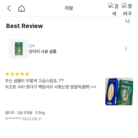
리뷰
Best Review
굿씨
강아지 사료 샘플
무슨 샘플이 이렇게 고급스럽죠..?? 

치즈본 사러 왓다가 백원이라 사봣는뎅 짱잘먹음!!!!! ><
말티푸 · 3살 9개월 · 3.5kg
이*******
|
2023.08.21