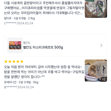
다들 사료계의 끝판왕이라고 추천해주셔서 품절풀리자마자
구매했어요...이지츄피쉬샘플 먹였을때 반응이 그렇저렇이엿
는데 오리는 우리집아이들이 최애라서 기대해봅니다~!!근데
사료알갱이가 이지츄보다 왕커서 걱정스러웟지만 찬찬히 잘
말티푸 · 3살 6개월 · 2.1kg
먹네용
z*******
|
2024.02.24
벨칸도
벨칸도 마스터크래프트 500g
오늘 처음 받아 저녁부터 급여 시작했는데 엄청 잘 먹네요~
밥을 한번에 먹는 아이가 아닌데 코를 박고 먹어요~구입하길
정말 잘했단 생각이 듭니다~^^
+
2
포메라니안 · 3살 3개월 · 5kg
둥*******
|
2024.02.24