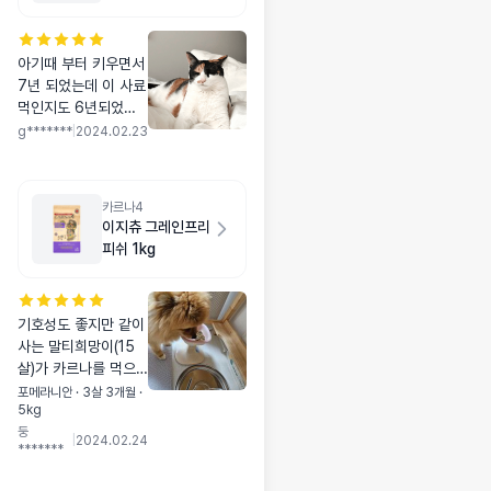
아기때 부터 키우면서
7년 되었는데 이 사료
먹인지도 6년되었습
니다 6년동안 아픈데
g*******
|
2024.02.23
없지 아주 잘 먹고 살
은.... 덜 찌도록 해주
는거 같아요!! 대용량
카르나4
다시 입고 부탁드립미
이지츄 그레인프리
다ㅜㅜ
피쉬 1kg
기호성도 좋지만 같이
사는 말티희망이(15
살)가 카르나를 먹으
면서 피부병도 좋아지
포메라니안 · 3살 3개월 ·
5kg
고 변을 2,3일에 한번
둥
보던걸 하루2번씩,변
|
2024.02.24
*******
상태도 너무좋고 따로
다이어트 안했는데도