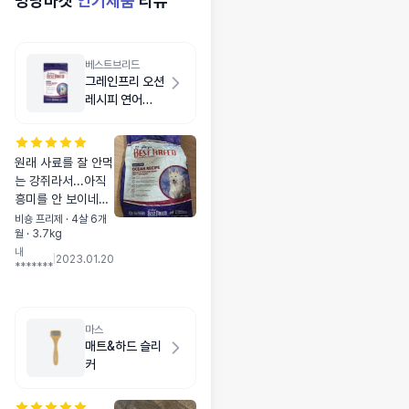
멍냥마켓
인기제품
리뷰
베스트브리드
그레인프리 오션
레시피 연어
1.8kg
원래 사료를 잘 안먹
는 강쥐라서...아직
흥미를 안 보이네요.
사료 크기도 적당해
비숑 프리제 · 4살 6개
월 · 3.7kg
서 잘 먹여볼께요 ㅎ
내
ㅎ
|
2023.01.20
*******
마스
매트&하드 슬리
커