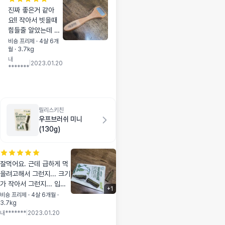
진짜 좋은거 같아
요!! 작아서 빗을때
힘들줄 알았는데 오
히려 작아서 더 편하
비숑 프리제 · 4살 6개
월 · 3.7kg
고 잘 빗겨지고 얼굴
내
도 빗을수 있어서 좋
|
2023.01.20
*******
아요. 엉키는거 없이
잘 빗겨져서 강쥐도
편하게 있어요. 원래
는 털 빗을 때 입질
했거든요 ㅎㅎ 암튼
릴리스키친
우프브러쉬 미니
대만족 입니다.
(130g)
잘먹어요. 근데 급하게 먹
을려고해서 그런지... 크기
가 작아서 그런지... 입에
+
1
한번에 넣고 끼여서 낑낑
비숑 프리제 · 4살 6개월 ·
3.7kg
댈데가 있어요. 그것 말고
내*******
|
2023.01.20
는 잘 먹고 치석제거도 잘
되는거 같아요^^