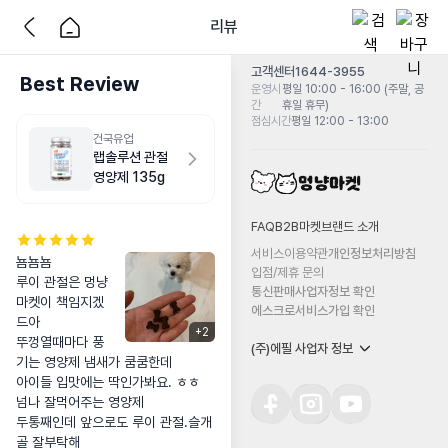
리뷰
고객센터
1644-3955
Best Review
운영시
평일 10:00 - 16:00 (주말, 공
간
휴일 휴무)
점심시간
평일 12:00 - 13:00
건국유업
랩솔루션 관절
영양제 135g
FAQ
B2B마켓
브랜드 소개
서비스이용약관
개인정보처리방침
뇸뇸뇸

입점/제휴 문의
루이 관절은 멍냥
통신판매사업자정보 확인
마켓이 책임지겠
에스크로서비스가입 확인
드아

+
2
뚜껑열때마다 풍
(주)에필 사업자 정보
기는 영양제 냄새가 쿰쿰한데

아이들 입맛에는 딱인가봐요. ㅎㅎ

넘나 잘먹어주는 영양제

두통째인데 앞으로도 루이 관절.슬개
골 잘부탁해
