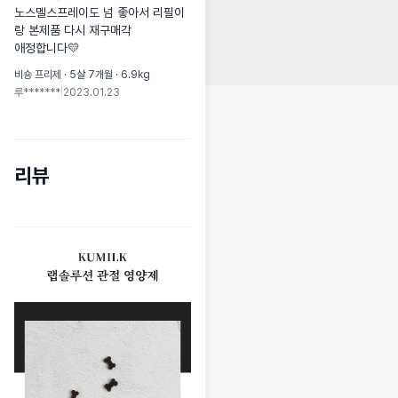
노스멜스프레이도 넘 좋아서 리필이
랑 본제품 다시 재구매각

애정합니다💛
비숑 프리제 · 5살 7개월 · 6.9kg
루*******
|
2023.01.23
리뷰