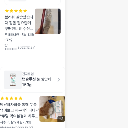
~~ ^^♡
브러쉬 잘받았습니
다 정말 필요한거
구매했네요 수신동
의해서 3000원 할
포메라니안 · 5살 1개월
· 3kg
인도받았어요 ^^ 강
칸
아지가 포메라 털이
|
2022.12.27
*******
긴데 아파하지않고
가만히 있어주네요
~♡♡ 앞으로 자주
이용할게요 ^^
건국유업
랩솔루션 눈 영양제
153g
멍냥바자회를 통해 두통
먹여보고 재구매입니다~^
^두달 먹여본결과 하루에
+
3
눈꼽이 세네번에서 두번
시추 · 5살 9개월 · 7kg
정도로 줄은것같아요.꾸