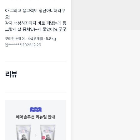
아 그리고 응고력도 장난아니더라구
요!

감자 생성하자마자 바로 퍼냈는데 동
그랗게 잘 뭉쳐있는게 좋았어요 굿굿
코리안 숏헤어 · 4살 5개월 · 5.8kg
엔*******
|
2022.12.29
리뷰