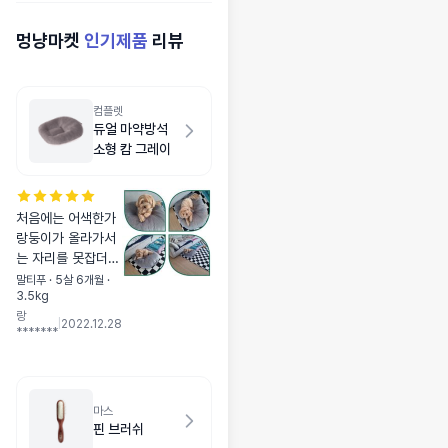
멍냥마켓
인기제품
리뷰
컴플렛
듀얼 마약방석
소형 캄 그레이
처음에는 어색한가
랑둥이가 올라가서
는 자리를 못잡더니
만.... 이제는 간식
말티푸 · 5살 6개월 ·
3.5kg
주면 무조건 방석으
랑
로 갖고 올라가서
|
2022.12.28
*******
먹어요! 맘에 드는
것 같더라구요....
털이쪄서 ... 작아보
이는 느낌적인 느
마스
낌!! 리뷰 쓴 순이네
핀 브러쉬
와 커플템이 됐어요