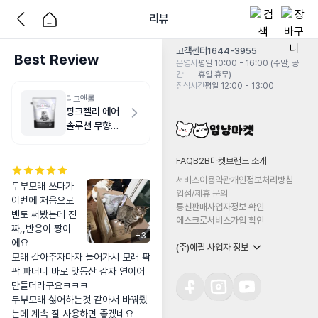
리뷰
고객센터
1644-3955
Best Review
운영시
평일 10:00 - 16:00 (주말, 공
간
휴일 휴무)
점심시간
평일 12:00 - 13:00
디그앤롤
핑크젤리 에어
솔루션 무향
12kg
FAQ
B2B마켓
브랜드 소개
서비스이용약관
개인정보처리방침
두부모래 쓰다가 
입점/제휴 문의
이번에 처음으로 
통신판매사업자정보 확인
벤토 써봤는데 진
에스크로서비스가입 확인
짜,,반응이 짱이
+
3
에요

(주)에필 사업자 정보
모래 갈아주자마자 들어가서 모래 팍
팍 파더니 바로 맛동산 감자 연이어 
만들더라구요ㅋㅋㅋ

두부모래 싫어하는것 같아서 바꿔줬
는데 계속 잘 사용하면 좋겠네요
