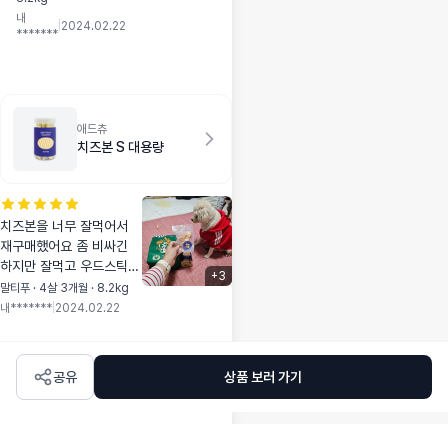
이기도 합니다 굿씨
내
를 너무 좋아하는 튼
|
2024.02.22
*******
실이는~ 굿씨 먹고
싶으면 굿씨 봉투옆
에서 아련하게 쳐다
본답니다 몸에좋은
성분도 많아 울 튼실
애드츄
이 에게도 좋을 굿씨
치즈본 S 대용량
~ 늘 함께합니다
치즈본을 너무 잘먹어서
재구매했어요 좀 비싸긴
하지만 잘먹고 우드스틱
+
3
물어 뜯는것 보다 나은거
말티푸 · 4살 3개월 · 8.2kg
같아요 먹고 작은건 바게
내*******
|
2024.02.22
츄로 만들어 줘도 너무 좋
아해요 보내주신 팝콘츄도
잘먹내요~~
공유
상품 보러 가기