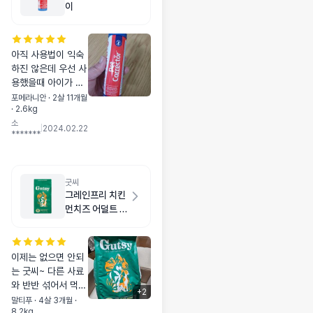
이
아직 사용법이 익숙
하진 않은데 우선 사
용했을때 아이가 쳐
다는 보네요. 잘 사
포메라니안 · 2살 11개월
· 2.6kg
용해서 행동교정 해
소
보려고요 ㅎ
|
2024.02.22
*******
굿씨
그레인프리 치킨
먼치즈 어덜트 스
몰바이트 2kg
이제는 없으면 안되
는 굿씨~ 다른 사료
와 반반 섞어서 먹이
+
2
고 가끔 간식삼아 먹
말티푸 · 4살 3개월 ·
8.2kg