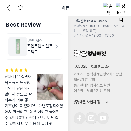
리뷰
고객센터
1644-3955
Best Review
운영시
평일 10:00 - 16:00 (주말, 공
간
휴일 휴무)
점심시간
평일 12:00 - 13:00
포인트랩스
포인트랩스 셀프
로젝트
FAQ
B2B마켓
브랜드 소개
서비스이용약관
개인정보처리방침
진짜 너무 잘먹어
입점/제휴 문의
욬ㅋㅋㅋ 트릿형
통신판매사업자정보 확인
태인데 단단하지 
에스크로서비스가입 확인
않아서 손으로 잘
라주기 너무 좋고, 
(주)에필 사업자 정보
기호성이 미쳤어요!!!! 개별포장되어있
어서 깔끔하고, 더 안심하고 급여할 
수 있네용😙 간식대용으로도 먹일

수 있어서 너무 마음에 들어요!