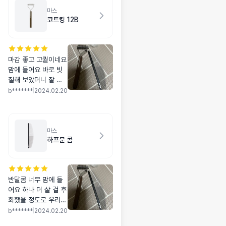
마스
코트킹 12B
마감 좋고 고퀄이네요
맘에 들어요 바로 빗
질해 보았더니 잘 빗
겨지고 아이가 가만히
b*******
|
2024.02.20
있어요 만족해요
마스
하프문 콤
반달콤 너무 맘에 들
어요 하나 더 살 걸 후
회했을 정도로 우리
강아지한테 꼭 필요한
b*******
|
2024.02.20
빗이에요