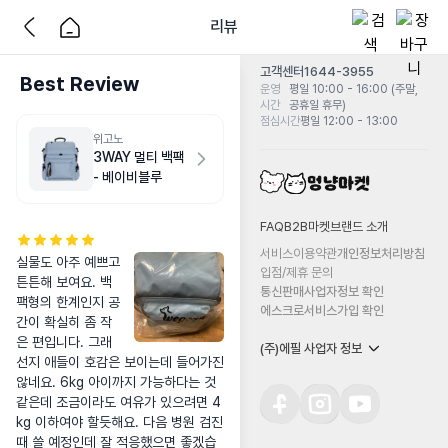
리뷰
고객센터
1644-3955
Best Review
운영
평일 10:00 - 16:00 (주말,
시간
공휴일 휴무)
점심시간
평일 12:00 - 13:00
위고노
3WAY 멀티 백팩
- 베이비블루
FAQ
B2B마켓
브랜드 소개
서비스이용약관
개인정보처리방침
실물도 아주 예쁘고 
입점/제휴 문의
튼튼해 보여요. 백
통신판매사업자정보 확인
팩형의 한계인지 공
에스크로서비스가입 확인
간이 확실히 좀 작
은 편입니다. 그래
(주)에필 사업자 정보
선지 애들이 호감은 보이는데 들어가진 
않네요. 6kg 아이까지 가능하다는 것 
같은데 조금이라도 여유가 있으려면 4
kg 이하여야 할듯해요. 다음 병원 검진 
때 쓸 예정인데 잘 적응했으면 좋겠습