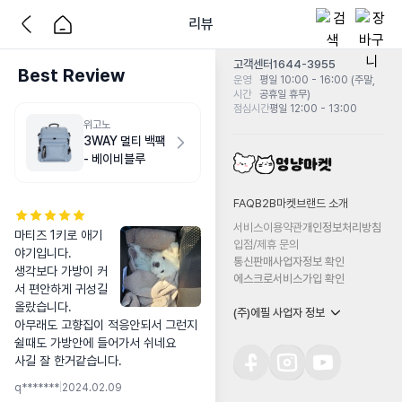
리뷰
고객센터
1644-3955
Best Review
운영
평일 10:00 - 16:00 (주말,
시간
공휴일 휴무)
점심시간
평일 12:00 - 13:00
위고노
3WAY 멀티 백팩
- 베이비블루
FAQ
B2B마켓
브랜드 소개
서비스이용약관
개인정보처리방침
마티즈 1키로 애기
입점/제휴 문의
야기입니다.

통신판매사업자정보 확인
생각보다 가방이 커
에스크로서비스가입 확인
서 편안하게 귀성길 
올랐습니다.

(주)에필 사업자 정보
아무래도 고향집이 적응안되서 그런지 
쉴때도 가방안에 들어가서 쉬네요

사길 잘 한거같습니다.
q*******
|
2024.02.09