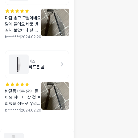
마감 좋고 고퀄이네요
맘에 들어요 바로 빗
질해 보았더니 잘 빗
겨지고 아이가 가만히
b*******
|
2024.02.20
있어요 만족해요
마스
하프문 콤
반달콤 너무 맘에 들
어요 하나 더 살 걸 후
회했을 정도로 우리
강아지한테 꼭 필요한
b*******
|
2024.02.20
빗이에요