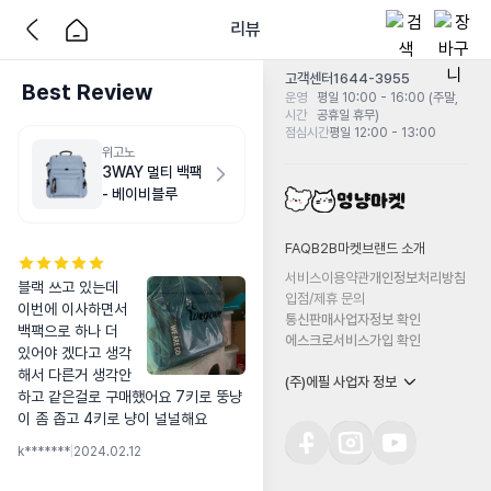
리뷰
고객센터
1644-3955
Best Review
운영
평일 10:00 - 16:00 (주말,
시간
공휴일 휴무)
점심시간
평일 12:00 - 13:00
위고노
3WAY 멀티 백팩
- 베이비블루
FAQ
B2B마켓
브랜드 소개
서비스이용약관
개인정보처리방침
블랙 쓰고 있는데 
입점/제휴 문의
이번에 이사하면서 
통신판매사업자정보 확인
백팩으로 하나 더 
에스크로서비스가입 확인
있어야 겠다고 생각
해서 다른거 생각안
(주)에필 사업자 정보
하고 같은걸로 구매했어요 7키로 뚱냥
이 좀 좁고 4키로 냥이 널널해요
k*******
|
2024.02.12