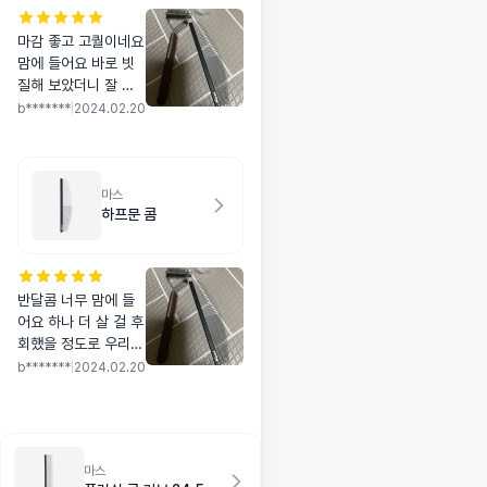
마감 좋고 고퀄이네요
맘에 들어요 바로 빗
질해 보았더니 잘 빗
겨지고 아이가 가만히
b*******
|
2024.02.20
있어요 만족해요
마스
하프문 콤
반달콤 너무 맘에 들
어요 하나 더 살 걸 후
회했을 정도로 우리
강아지한테 꼭 필요한
b*******
|
2024.02.20
빗이에요
마스