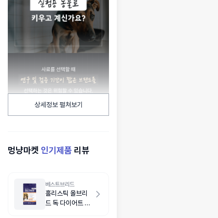
상세정보 펼쳐보기
멍냥마켓
인기제품
리뷰
베스트브리드
홀리스틱 올브리
드 독 다이어트 치
킨 1.8kg