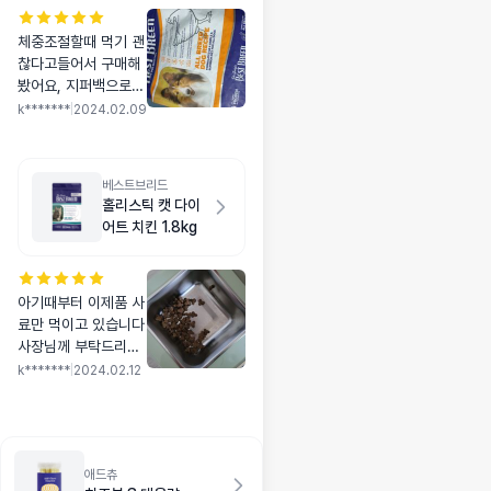
체중조절할때 먹기 괜
찮다고들어서 구매해
봤어요, 지퍼백으로
되어있고 뭔가 다진고
k*******
|
2024.02.09
기를 뭉쳐놓은 것 같
은 느낌? 고기함량이
높아보인다 맛있어보
베스트브리드
인다 느낌? 강아지도
홀리스틱 캣 다이
잘 먹어요!
어트 치킨 1.8kg
아기때부터 이제품 사
료만 먹이고 있습니다
사장님께 부탁드리자
하면은 대용량 큰사이
k*******
|
2024.02.12
즈를 다시 판매를 해
주었음 좋겠습니다.
품절이라고 되어있더
라구요
애드츄