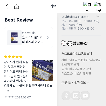
리뷰
고객센터
1644-3955
Best Review
운영
평일 10:00 - 16:00 (주말,
시간
공휴일 휴무)
점심시간
평일 12:00 - 13:00
베스트브리드
홀리스틱 콜드워
터 레시피 연어
1.8kg
FAQ
B2B마켓
브랜드 소개
서비스이용약관
개인정보처리방침
강아지가 원래 식탐
입점/제휴 문의
이 많아서 먹는건 
통신판매사업자정보 확인
잘먹어요 이제 눈물
에스크로서비스가입 확인
이 나는지 안나는지 
먹여봐야 알거같아
(주)에필 사업자 정보
요!!! 제발 눈물이 멈췄으면 좋겠네요ㅠ
ㅠㅠ
l*******
|
2024.02.07