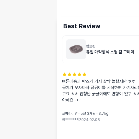
Best Review
컴플렛
듀얼 마약방석 소형 캄 그레이
빠른배송과 박스가 커서 살짝 놀랐지만 ㅎㅎ

뭉치가 오자마자 긁긁이를 시작하며 자기자리
구요 ㅎㅎ 엄청난 긁긁이에도 변형이 없구 ㅎ
아해요 ㅋㅋ
포메라니안 · 5살 3개월 · 3.7kg
뭉*******
|
2024.02.08