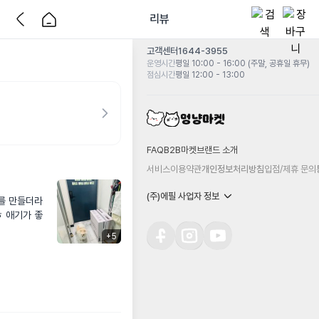
리뷰
고객센터
1644-3955
운영시간
평일 10:00 - 16:00 (주말, 공휴일 휴무)
점심시간
평일 12:00 - 13:00
FAQ
B2B마켓
브랜드 소개
서비스이용약관
개인정보처리방침
입점/제휴 문의
(주)에필 사업자 정보
를 만들더라
ㅎ 애기가 좋
+
5