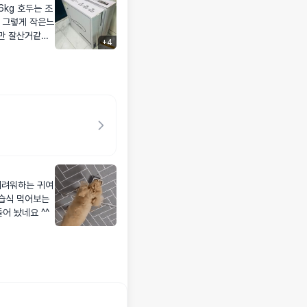
kg 호두는 조
 그렇게 작은느
만 잘산거같아
+
4
새그릇으로 만들어 놨네요 ^^