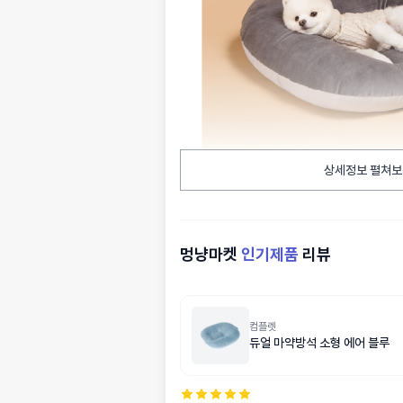
상세정보 펼쳐보
멍냥마켓
인기제품
리뷰
컴플렛
듀얼 마약방석 소형 에어 블루