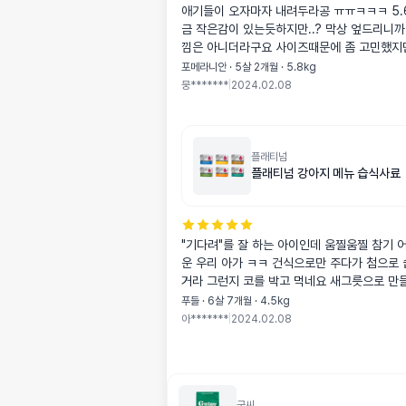
애기들이 오자마자 내려두라공 ㅠㅠㅋㅋㅋ 5.6
금 작은감이 있는듯하지만..? 막상 엎드리니까
낌은 아니더라구요 사이즈때문에 좀 고민했지
요 ㅎㅎ
포메라니안 · 5살 2개월 · 5.8kg
뭉*******
|
2024.02.08
플래티넘
플래티넘 강아지 메뉴 습식사료
"기다려"를 잘 하는 아이인데 움찔움찔 참기 어려워하는 귀여
운 우리 아가 ㅋㅋ 건식으로만 주다가 첨으로 습식 먹어보는
거라 그런지 코를 박고 먹네요 
푸들 · 6살 7개월 · 4.5kg
아*******
|
2024.02.08
굿씨