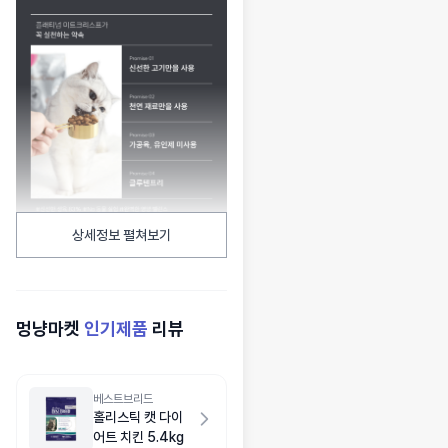
상세정보 펼쳐보기
멍냥마켓
인기제품
리뷰
베스트브리드
홀리스틱 캣 다이
어트 치킨 5.4kg