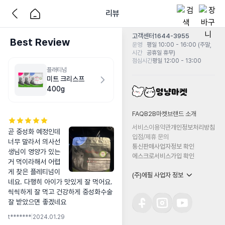
리뷰
고객센터
1644-3955
Best Review
운영
평일 10:00 - 16:00 (주말,
시간
공휴일 휴무)
점심시간
평일 12:00 - 13:00
플래티넘
미트 크리스프
400g
FAQ
B2B마켓
브랜드 소개
서비스이용약관
개인정보처리방침
곧 중성화 예정인데 
입점/제휴 문의
너무 말라서 의사선
통신판매사업자정보 확인
생님이 영양가 있는
에스크로서비스가입 확인
거 먹이라해서 어렵
게 찾은 플레티넘이
(주)에필 사업자 정보
네요. 다행히 아이가 맛있게 잘 먹어요.

씩씩하게 잘 먹고 건강하게 중성화수술 
잘 받았으면 좋겠네요
t*******
|
2024.01.29