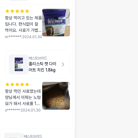
항상 먹이고 있는 제품
입니다. 편식없이 잘
먹어요. 사료가 가볍고
아이들 먹기에도 기호
m*******
|
2024.01.30
성 좋아요.
베스트브리드
홀리스틱 캣 다이
어트 치킨 1.8kg
항상 먹던 사료였는데
양님께서 이제는 노령
묘가 돼서 사료를 1번
바꿔봤어요 그후 계속
s*******
|
2024.01.30
토하고 설사해서 다시
되돌아 왔습니다 역시
이 사료가 짱이네요.
베스트브리드