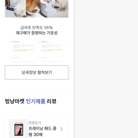
상세정보 펼쳐보기
멍냥마켓
인기제품
리뷰
프로도기
트레이닝 패드 중
형 30매