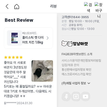
리뷰
고객센터
1644-3955
Best Review
운영
평일 10:00 - 16:00 (주말,
시간
공휴일 휴무)
점심시간
평일 12:00 - 13:00
베스트브리드
홀리스틱 캣 다이
어트 치킨 1.8kg
FAQ
B2B마켓
브랜드 소개
서비스이용약관
개인정보처리방침
좋아요 이 사료로 
입점/제휴 문의
바꾼지 3년정도된
통신판매사업자정보 확인
것같은데 아주 잘 
에스크로서비스가입 확인
먹어요^___^ 사료 
귀신입니다

(주)에필 사업자 정보
5키로는 왜 품절일까요? ㅠㅠ 아쉬운
대로 1키로 두개샀어영.. 다음에도 시
키겠습니당! ㅎㅎ
홍*******
|
2024.01.30