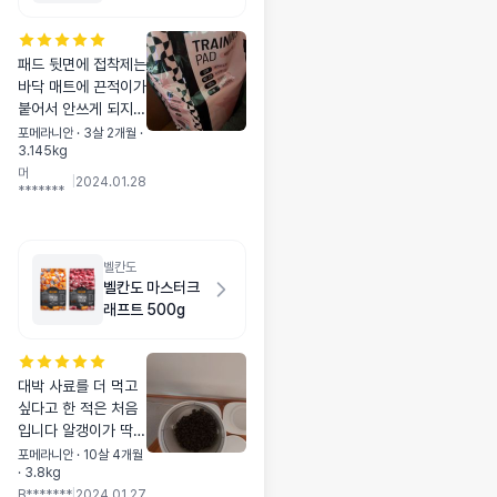
패드 뒷면에 접착제는
바닥 매트에 끈적이가
붙어서 안쓰게 되지만
그래도 잘쓰고있어요
포메라니안 · 3살 2개월 ·
3.145kg
흡수력도 나쁘지않고
머
좋아요!
|
2024.01.28
*******
벨칸도
벨칸도 마스터크
래프트 500g
대박 사료를 더 먹고
싶다고 한 적은 처음
입니다 알갱이가 딱딱
해서 반으로 잘라서
포메라니안 · 10살 4개월
· 3.8kg
좀 불렸다가줍니다.
B*******
|
2024.01.27