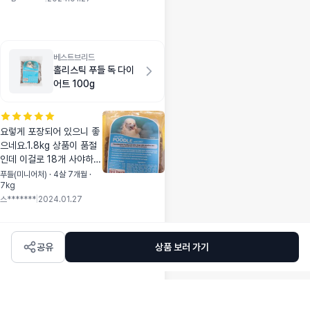
딱딱해서 이빨이 걱정
되긴해요
베스트브리드
홀리스틱 푸들 독 다이
어트 100g
요렇게 포장되어 있으니 좋
으네요.1.8kg 상품이 품절
인데 이걸로 18개 사야하나
고민중이네요~ㅎㅎ
푸들(미니어처) · 4살 7개월 ·
7kg
스*******
|
2024.01.27
공유
상품 보러 가기