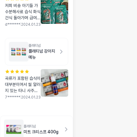
저희 비숑 아기들 가
수분해사료 습식 화식
건식 돌아가며 급여중
인데 굿씨 좋은건 다
d*******
|
2024.01.23
알고 혹여 몰라 소량
주문해 보았어요
플래티넘
플래티넘 강아지
메뉴
곡류가 포함된 습식이
대부분이여서 씰 알러
지 있는 타니 사주기
힘들었는뎅~! 깔끔한
7*******
|
2024.01.23
성분에 고기 함량이
높아서 구매했어요 고
기향도 좋고 맛있는지
~ 아이가 너무 잘 먹
플래티넘
어요 참! 사이즈는 오
미트 크리스프 400g
쏘몰 크기 정도니 참