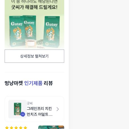
상세정보 펼쳐보기
멍냥마켓
인기제품
리뷰
굿씨
그레인프리 치킨
먼치즈 어덜트 스
몰바이트 500g