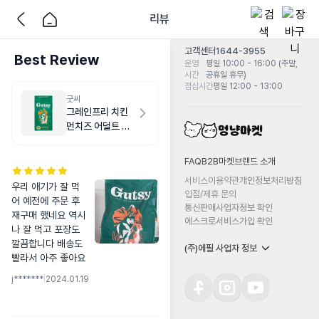
리뷰
고객센터
1644-3955
Best Review
운영
평일 10:00 - 16:00 (주말,
시간
공휴일 휴무)
점심시간
평일 12:00 - 13:00
굿씨
그레인프리 치킨
먼치즈 어덜트 라
지바이트 2kg
FAQ
B2B마켓
브랜드 소개
서비스이용약관
개인정보처리방침
우리 애기가 잘 먹
입점/제휴 문의
어 예전에 주문 후 
통신판매사업자정보 확인
재구매 했네요 역시
에스크로서비스가입 확인
나 잘 먹고 포장도 
깔끔합니다 배송도 
(주)에필 사업자 정보
빨라서 아주 좋아요
j*******
|
2024.01.19